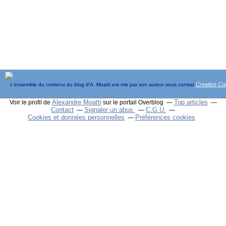
Creative C
L'ensemble du contenu du blog d'A. Moatti est mis par son auteur sous contrat
Alexandre Moatti
Top articles
Voir le profil de
sur le portail Overblog
Contact
Signaler un abus
C.G.U.
Cookies et données personnelles
Préférences cookies