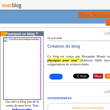
Blog Scienc
ww
<< P
Pourquoi ce blog ?
25 avril 2006
Création du blog
Ce blog est conçu par Alexandre Moatti a
physiques pour tous"
(Editions Odile Jac
vulgarisation de sciences dures.
R
<< P
commentaires
J'ai créé ce blog lors de la
sortie de mon livre
"Les
Ajouter un commentaire
Indispensables