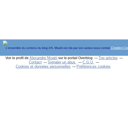
Creative C
L'ensemble du contenu du blog d'A. Moatti est mis par son auteur sous contrat
Alexandre Moatti
Top articles
Voir le profil de
sur le portail Overblog
Contact
Signaler un abus
C.G.U.
Cookies et données personnelles
Préférences cookies