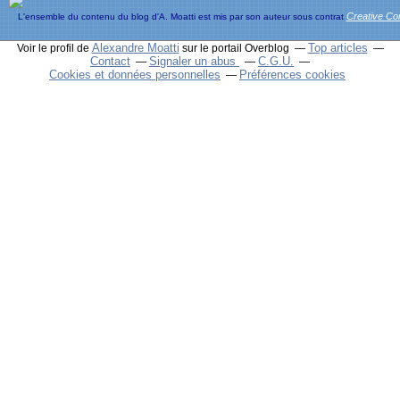
Creative C
L'ensemble du contenu du blog d'A. Moatti est mis par son auteur sous contrat
Alexandre Moatti
Top articles
Voir le profil de
sur le portail Overblog
Contact
Signaler un abus
C.G.U.
Cookies et données personnelles
Préférences cookies