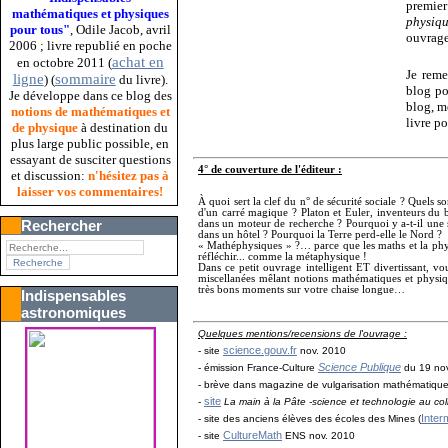
premier
mathématiques et physiques
physiq
pour tous"
, Odile Jacob, avril
ouvrage 
2006 ; livre republié en poche
achat en
en octobre 2011 (
Je reme
ligne
sommaire
) (
du livre).
blog po
Je développe dans ce blog des
blog, m
notions de mathématiques et
livre po
de physique
à destination du
plus large public possible, en
essayant de susciter questions
4° de couverture de l'éditeur :
et discussion:
n'hésitez pas à
laisser vos commentaires!
À quoi sert la clef du n° de sécurité sociale ? Quels so
d'un carré magique ? Platon et Euler, inventeurs du 
Rechercher
dans un moteur de recherche ? Pourquoi y a-t-il une
dans un hôtel ? Pourquoi la Terre perd-elle le Nord ?
« Mathéphysiques » ?… parce que les maths et la phy
réfléchir... comme la métaphysique !
Dans ce petit ouvrage intelligent ET divertissant, vo
miscellanées mêlant notions mathématiques et physique
très bons moments sur votre chaise longue…
Indispensables
astronomiques
Quelques mentions/recensions de l'ouvrage :
science.gouv.fr
- site
nov. 2010
Science Publique
- émission France-Culture
du 19 no
- brève dans magazine de vulgarisation mathématiqu
site
-
La main à la Pâte -science et technologie au co
Inter
- site des anciens élèves des écoles des Mines (
CultureMath
- site
ENS nov. 2010