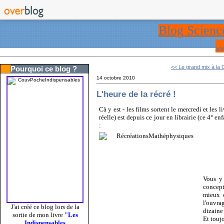
Blog Scienc
ww
<< Le grand mix à la 
Pourquoi ce blog ?
14 octobre 2010
L'heure de la récré !
Cà y est - les films sortent le mercredi et les 
réelle) est depuis ce jour en librairie (ce 4° en
:
Vous y
concept
mieux c
l'ouvra
J'ai créé ce blog lors de la
dizaine 
sortie de mon livre
"Les
Et touj
Indispensables