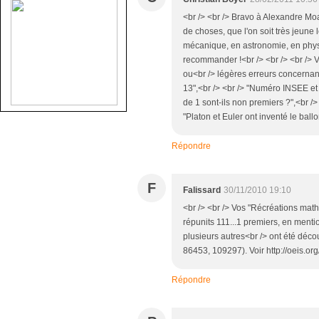
<br /> <br /> Bravo à Alexandre Moatt
de choses, que l'on soit très jeune
mécanique, en astronomie, en physiq
recommander !<br /> <br /> <br /> 
ou<br /> légères erreurs concernant l
13",<br /> <br /> "Numéro INSEE et 
de 1 sont-ils non premiers ?",<br />
"Platon et Euler ont inventé le ballon
Répondre
F
Falissard
30/11/2010 19:10
<br /> <br /> Vos "Récréations math
répunits 111...1 premiers, en menti
plusieurs autres<br /> ont été déc
86453, 109297). Voir http://oeis.org
Répondre