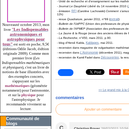
- Unité de recherche et d'enseignement sur les mathé
- Journal
Le Dauphiné Libéré
du 14 novembre 2010 (
RFI
- émission
(Caroline Lachowski)
Comment s'amuse
12h)
extrait
- revue
Quadrature
, janvier 2011, n°69 (
)
-
Bulletin de l'UdPPC
(Union des professeurs de physiq
Nouveauté octobre 2013, mon
-
Bulletin de l'APMEP
(Association des professeurs de
"
Les Indispensables
livre
-
La Jaune & la Rouge
(revue des anciens élèves de Po
astronomiques et
-
La Recherche
, n°450, mars 2011, p.90.
astrophysiques pour
Kablages
- blog d'Hervé Kabla,
, mai 2011.
tous"
est sorti en poche, 9,5€
- recension dans magazine de vulgarisation mathéma
(éditions Odile Jacob, éidtion
L'Astronomie
- recension dans
(décembre 2011), maga
originale 2009).
Comme mon
Découvertes
- recension de Kamil Fadel dans
, la re
premier livre (
Les
Indispensables mathématiques
et physiques
), c'est un livre de
notions de base illustrées avec
R
des exemples concrets,
s'appuyant sur les
mathématiques
(géométrie
<< Le grand mix à la 
notamment) pour l'astronomie,
et sur la
physique
pour
commentaires
l'astrophysique. Je
recommande vivement sa
lecture.
Ajouter un commentaire
Communauté de
blogs
C
Christian Boyer
28/02/2011 10:56