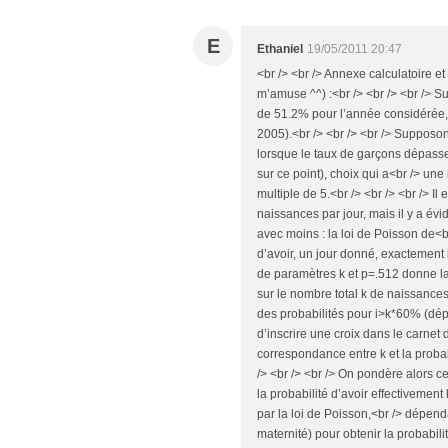
E
Ethaniel
19/05/2011 20:47
<br /> <br /> Annexe calculatoire et
m’amuse ^^) :<br /> <br /> <br /> 
de 51.2% pour l’année considérée,
2005).<br /> <br /> <br /> Supposon
lorsque le taux de garçons dépasse 
sur ce point), choix qui a<br /> un
multiple de 5.<br /> <br /> <br /> 
naissances par jour, mais il y a év
avec moins : la loi de Poisson de<b
d’avoir, un jour donné, exactement k
de paramètres k et p=.512 donne la
sur le nombre total k de naissances 
des probabilités pour i>k*60% (dépas
d’inscrire une croix dans le carnet 
correspondance entre k et la probab
/> <br /> <br /> On pondère alors c
la probabilité d’avoir effectivemen
par la loi de Poisson,<br /> dépen
maternité) pour obtenir la probabili