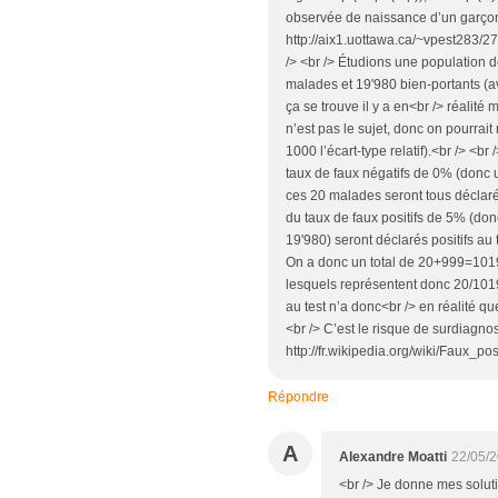
observée de naissance d’un garçon 
http://aix1.uottawa.ca/~vpest283
/> <br /> Étudions une population 
malades et 19'980 bien-portants (av
ça se trouve il y a en<br /> réalit
n’est pas le sujet, donc on pourrait
1000 l’écart-type relatif).<br /> <b
taux de faux négatifs de 0% (donc u
ces 20 malades seront tous déclarés 
du taux de faux positifs de 5% (do
19'980) seront déclarés positifs au 
On a donc un total de 20+999=1019 
lesquels représentent donc 20/1019=
au test n’a donc<br /> en réalité q
<br /> C’est le risque de surdiagnos
http://fr.wikipedia.org/wiki/Faux_po
Répondre
A
Alexandre Moatti
22/05/2
<br /> Je donne mes solut