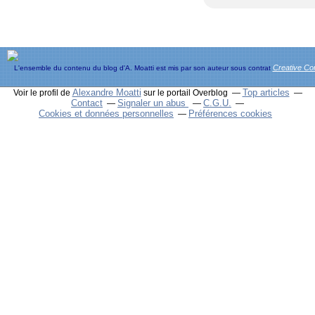
Creative C
L'ensemble du contenu du blog d'A. Moatti est mis par son auteur sous contrat
Alexandre Moatti
Top articles
Voir le profil de
sur le portail Overblog
Contact
Signaler un abus
C.G.U.
Cookies et données personnelles
Préférences cookies