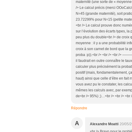
maternité (une sorte de « moyenne d
/> Le calcul précis (merci OOoCalc/
N=45 (grande maternité), soit pratiq
23.72299% pour N=15 (petite materni
<br /> Le calcul prouve donc numé
sur l’évolution des écarts types, l
peu plus du double<br /> de croix 
moyenne : il y a une probabilité inf
croix à son carnet de bord que la g
proba :p)).<br /> <br /> <br /> 
il faudrait en outre connaître le ta
calculer plus précisément la probab
positif (mais, fondamentalement, 
haut) ainsi que celle d’être en fait
vous avez pu le constater, les calcu
mêmes les calculs avec, par exemple
de<br /> 95%) ;)…<br /> <br /> <br /
Répondre
A
Alexandre Moatti
20/05/2
<br /> Bravo pour le probl