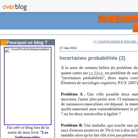
Blog Scienc
ww
<< Jusqu’à quand le français..
Pourquoi ce blog ?
17 mai 2011
Incertaines probabilités (2)
À la suite de certains billets (le problème d
ce blog,
quatre cartes sur
un problème de nai
"incertaines probabilités", deux sujets cont
Élements de sociologie cogintive
, P.U.F. 2007)
Problème A .
Une ville possède deux mater
moyenne, l'autre plus petite avec 15 naissan
de naissances masculines est dépassé, la mater
quelle maternité aura vraisemblablement le pl
? ou les deux seront-elles à égalité ?
Problème B.
Une maladie, qui touche une pers
J'ai créé ce blog lors de la
taux d'erreurs positives de 5% (c'est à dire qu
sortie de mon livre
"Les
maladie alors qu'en fait elle n'est pas présente)
Indispensables