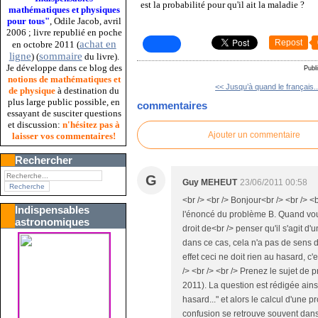
est la probabilité pour qu'il ait la maladie ?
mathématiques et physiques
pour tous"
, Odile Jacob, avril
2006 ; livre republié en poche
Repost
achat en
en octobre 2011 (
ligne
sommaire
) (
du livre).
Je développe dans ce blog des
Publ
notions de mathématiques et
<< Jusqu’à quand le français..
de physique
à destination du
plus large public possible, en
commentaires
essayant de susciter questions
et discussion:
n'hésitez pas à
Ajouter un commentaire
laisser vos commentaires!
Rechercher
G
Guy MEHEUT
23/06/2011 00:58
<br /> <br /> Bonjour<br /> <br /> 
Indispensables
l'énoncé du problème B. Quand vous 
astronomiques
droit de<br /> penser qu'il s'agit 
dans ce cas, cela n'a pas de sens d
effet ceci ne doit rien au hasard, c
/> <br /> <br /> Prenez le sujet de 
2011). La question est rédigée ainsi
hasard..." et alors le calcul d'une p
confusion se retrouve souvent dan