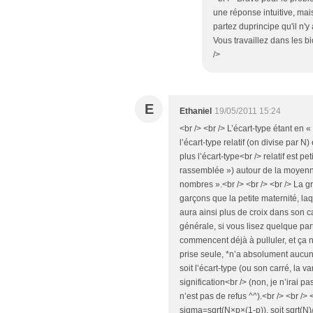
une réponse intuitive, mai
partez duprincipe qu'il n'y 
Vous travaillez dans les b
/>
E
Ethaniel
19/05/2011 15:24
<br /> <br /> L’écart-type étant en 
l’écart-type relatif (on divise par N
plus l’écart-type<br /> relatif est pe
rassemblée ») autour de la moyenne ;
nombres ».<br /> <br /> <br /> La 
garçons que la petite maternité, l
aura ainsi plus de croix dans son c
générale, si vous lisez quelque p
commencent déjà à pulluler, et ça n
prise seule, *n’a absolument aucune
soit l’écart-type (ou son carré, la 
signification<br /> (non, je n’irai 
n’est pas de refus ^^).<br /> <br /> 
sigma=sqrt(N×p×(1-p)), soit sqrt(N)