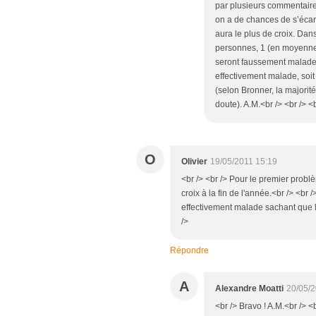
par plusieurs commentaires
on a de chances de s’écart
aura le plus de croix. Da
personnes, 1 (en moyenne) 
seront faussement malades 
effectivement malade, soi
(selon Bronner, la majorit
doute). A.M.<br /> <br /> <b
O
Olivier
19/05/2011 15:19
<br /> <br /> Pour le premier probl
croix à la fin de l'année.<br /> <br 
effectivement malade sachant que le 
/>
Répondre
A
Alexandre Moatti
20/05/2
<br /> Bravo ! A.M.<br /> <b