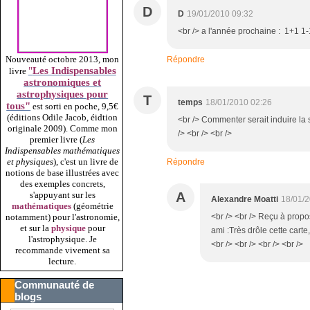
D
D
19/01/2010 09:32
<br /> a l'année prochaine : 1+1 1-1
Nouveauté octobre 2013, mon
Répondre
"
Les Indispensables
livre
astronomiques et
astrophysiques pour
T
temps
18/01/2010 02:26
tous"
est sorti en poche, 9,5€
(éditions Odile Jacob, éidtion
<br /> Commenter serait induire la
originale 2009).
Comme mon
/> <br /> <br />
premier livre (
Les
Indispensables mathématiques
et physiques
), c'est un livre de
Répondre
notions de base illustrées avec
des exemples concrets,
A
s'appuyant sur les
Alexandre Moatti
18/01/
mathématiques
(géométrie
<br /> <br /> Reçu à propo
notamment) pour l'astronomie,
et sur la
physique
pour
ami :Très drôle cette carte
l'astrophysique. Je
<br /> <br /> <br /> <br />
recommande vivement sa
lecture.
Communauté de
blogs