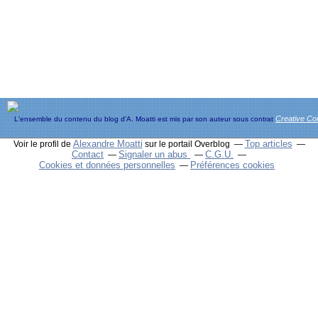
Creative C
L'ensemble du contenu du blog d'A. Moatti est mis par son auteur sous contrat
Alexandre Moatti
Top articles
Voir le profil de
sur le portail Overblog
Contact
Signaler un abus
C.G.U.
Cookies et données personnelles
Préférences cookies