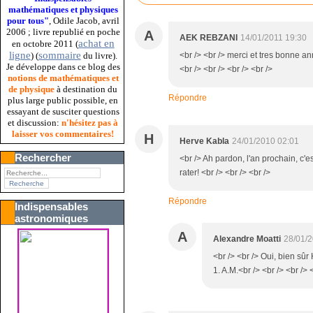
mathématiques et physiques
pour tous"
, Odile Jacob, avril
2006 ; livre republié en poche
A
AEK REBZANI
14/01/2011 19:30
achat en
en octobre 2011 (
ligne
sommaire
<br /> <br /> merci et tres bonne an
) (
du livre).
Je développe dans ce blog des
<br /> <br /> <br /> <br />
notions de mathématiques et
de physique
à destination du
Répondre
plus large public possible, en
essayant de susciter questions
et discussion:
n'hésitez pas à
laisser vos commentaires!
H
Herve Kabla
24/01/2010 02:01
Rechercher
<br /> Ah pardon, l'an prochain, c'e
rater! <br /> <br /> <br />
Répondre
Indispensables
astronomiques
A
Alexandre Moatti
28/01/
<br /> <br /> Oui, bien sûr 
1. A.M.<br /> <br /> <br /> 