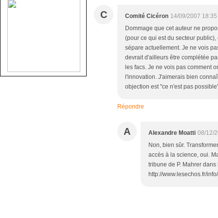
C
Comité Cicéron
14/09/2007 18:35
Dommage que cet auteur ne propose
(pour ce qui est du secteur public), 
sépare actuellement. Je ne vois pas 
devrait d'ailleurs être complétée p
les facs. Je ne vois pas comment o
l'innovation. J'aimerais bien connaî
objection est "ce n'est pas possibl
Répondre
A
Alexandre Moatti
08/12/2
Non, bien sûr. Transformer 
accès à la science, oui. Ma
tribune de P. Mahrer dans
http://www.lesechos.fr/in