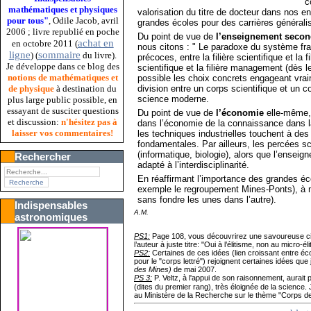
c
mathématiques et physiques
valorisation du titre de docteur dans nos 
pour tous"
, Odile Jacob, avril
grandes écoles pour des carrières générali
2006 ; livre republié en poche
Du point de vue de
l’enseignement secon
achat en
en octobre 2011 (
nous citons : " Le paradoxe du système fran
ligne
sommaire
) (
du livre).
précoces, entre la filière scientifique et la f
Je développe dans ce blog des
scientifique et la filière management (dès 
notions de mathématiques et
possible les choix concrets engageant vraim
division entre un corps scientifique et un c
de physique
à destination du
science moderne.
plus large public possible, en
essayant de susciter questions
Du point de vue de
l’économie
elle-même, 
et discussion:
n'hésitez pas à
dans l’économie de la connaissance dans la
laisser vos commentaires!
les techniques industrielles touchent à des
fondamentales. Par ailleurs, les percées sc
(informatique, biologie), alors que l’ensei
Rechercher
adapté à l’interdisciplinarité.
En réaffirmant l’importance des grandes éco
exemple le regroupement Mines-Ponts), à me
sans fondre les unes dans l’autre).
Indispensables
A.M.
astronomiques
PS1:
Page 108, vous découvrirez une savoureuse cita
l’auteur à juste titre: "Oui à l’élitisme, non au micro-él
PS2:
Certaines de ces idées (lien croissant entre éc
pour le "corps lettré") rejoignent certaines idées que
des Mines)
de mai 2007.
PS 3:
P. Veltz, à l'appui de son raisonnement, aurait
(dites du premier rang), très éloignée de la science. J
au Ministère de la Recherche sur le thème "Corps d