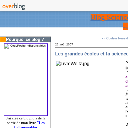
Blog Scienc
ww
<< Couleur bleue d
Pourquoi ce blog ?
26 août 2007
Les grandes écoles et la scienc
P
l
L
e
d
a
L
M
t
a
a
l
i
J'ai créé ce blog lors de la
sortie de mon livre
"Les
D
Indispensables