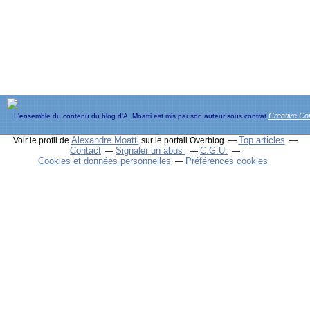
Creative C
L'ensemble du contenu du blog d'A. Moatti est mis par son auteur sous contrat
Alexandre Moatti
Top articles
Voir le profil de
sur le portail Overblog
Contact
Signaler un abus
C.G.U.
Cookies et données personnelles
Préférences cookies