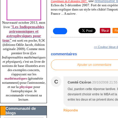
remarquable t
u
ne
Complément du 8 décembre 2007:
Echos du 5 décembre 2007. Fort de son expérien
nous explique dans un style très châtié l'impo
France ... A
suivre.
Nouveauté octobre 2013, mon
"
Les Indispensables
livre
R
astronomiques et
astrophysiques pour
tous"
est sorti en poche, 9,5€
(éditions Odile Jacob, éidtion
<< Couleur bleue d
originale 2009).
Comme mon
premier livre (
Les
commentaires
Indispensables mathématiques
et physiques
), c'est un livre de
Ajouter un commentaire
notions de base illustrées avec
des exemples concrets,
s'appuyant sur les
mathématiques
(géométrie
C
Comité Cicéron
20/10/2008 21:55
notamment) pour l'astronomie,
et sur la
physique
pour
Oui, pardon cette réponse tardive. 
l'astrophysique. Je
devraient choisir entre le MBA et la 
recommande vivement sa
lecture.
entre les deux et se privent donc d
Communauté de
Répondre
blogs