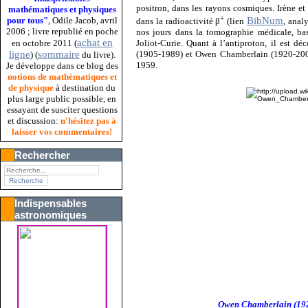
positron, dans les rayons cosmiques. Irène et 
mathématiques et physiques
+
pour tous"
, Odile Jacob, avril
BibNum
dans la radioactivité β
(lien
, anal
2006 ; livre republié en poche
nos jours dans la tomographie médicale, basée
achat en
en octobre 2011 (
Joliot-Curie. Quant à l’antiproton, il est d
ligne
sommaire
(1905-1989) et Owen Chamberlain (1920-2006)
) (
du livre).
1959.
Je développe dans ce blog des
notions de mathématiques et
de physique
à destination du
plus large public possible, en
essayant de susciter questions
et discussion:
n'hésitez pas à
laisser vos commentaires!
Rechercher
Indispensables
astronomiques
Owen Chamberlain (192