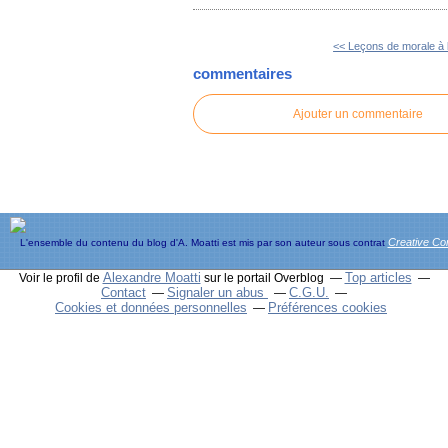
<< Leçons de morale à l'
commentaires
Ajouter un commentaire
Creative C
L'ensemble du contenu du blog d'A. Moatti est mis par son auteur sous contrat
Alexandre Moatti
Top articles
Voir le profil de
sur le portail Overblog
Contact
Signaler un abus
C.G.U.
Cookies et données personnelles
Préférences cookies