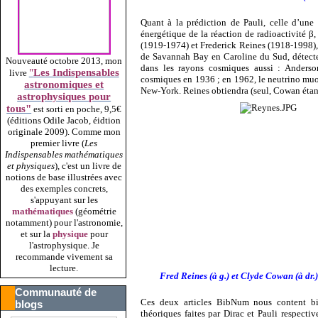
Quant à la prédiction de Pauli, celle d’une 
énergétique de la réaction de radioactivité β,
(1919-1974) et Frederick Reines (1918-1998), 
de Savannah Bay en Caroline du Sud, détecten
Nouveauté octobre 2013, mon
dans les rayons cosmiques aussi : Anderso
"
Les Indispensables
livre
cosmiques en 1936 ; en 1962, le neutrino muo
astronomiques et
New-York. Reines obtiendra (seul, Cowan étan
astrophysiques pour
tous"
est sorti en poche, 9,5€
(éditions Odile Jacob, éidtion
originale 2009).
Comme mon
premier livre (
Les
Indispensables mathématiques
et physiques
), c'est un livre de
notions de base illustrées avec
des exemples concrets,
s'appuyant sur les
mathématiques
(géométrie
notamment) pour l'astronomie,
et sur la
physique
pour
l'astrophysique. Je
recommande vivement sa
lecture.
Fred Reines (à g.) et Clyde Cowan (à dr.
Communauté de
Ces deux articles BibNum nous content bie
blogs
théoriques faites par Dirac et Pauli respec