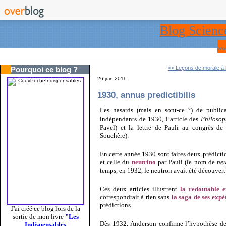
Blog Scienc
ww
<< Leçons de morale à l'
Pourquoi ce blog ?
26 juin 2011
1930, annus predictibilis
Les hasards (mais en sont-ce ?) de publi
indépendants de 1930, l’article des
Philosop
Pavel) et la lettre de Pauli au congrès d
Souchère).
En cette année 1930 sont faites deux prédictio
et celle du
neutrino
par Pauli (le nom de
neu
temps, en 1932, le neutron avait été découvert
Ces deux articles illustrent
la redoutable e
correspondrait à rien sans
la saga de ses expé
prédictions.
J'ai créé ce blog lors de la
sortie de mon livre
"Les
Dès 1932, Anderson confirme l’hypothèse de D
Indispensables