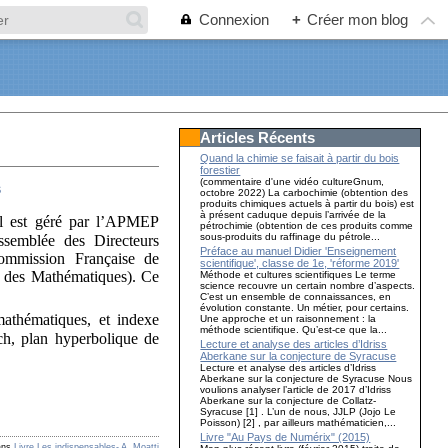
Connexion
+
Créer mon blog
Articles Récents
Quand la chimie se faisait à partir du bois
forestier
(commentaire d'une vidéo cultureGnum,
s
octobre 2022) La carbochimie (obtention des
produits chimiques actuels à partir du bois) est
à présent caduque depuis l’arrivée de la
Il est géré par l’APMEP
pétrochimie (obtention de ces produits comme
sous-produits du raffinage du pétrole...
ssemblée des Directeurs
Préface au manuel Didier 'Enseignement
ommission Française de
scientifique', classe de 1e, 'réforme 2019'
e des Mathématiques). Ce
Méthode et cultures scientifiques Le terme
science recouvre un certain nombre d’aspects.
C’est un ensemble de connaissances, en
évolution constante. Un métier, pour certains.
athématiques, et indexe
Une approche et un raisonnement : la
méthode scientifique. Qu’est-ce que la...
h, plan hyperbolique de
Lecture et analyse des articles d’Idriss
Aberkane sur la conjecture de Syracuse
Lecture et analyse des articles d’Idriss
Aberkane sur la conjecture de Syracuse Nous
voulions analyser l’article de 2017 d’Idriss
Aberkane sur la conjecture de Collatz-
Syracuse [1] . L’un de nous, JJLP (Jojo Le
Poisson) [2] , par ailleurs mathématicien,...
Livre "Au Pays de Numérix" (2015)
ans
Livre Les indispensables- A. Moatti