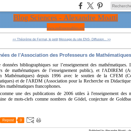
Blog Sciences - Alexandre Moatti
www.indispensables.net
<< Théorème de Fermat, le petit
Message du site ENS- Diffusion... >>
nées de l'Association des Professeurs de Mathématique
 données bibliographiques sur l’enseignement des mathématiques. 
urs de mathématiques de l’enseignement public), et l'ADIREM (A
 en Mathématiques) depuis 1996 avec le soutien de la CFEM (C
tiques) et de l'ARDM (Association pour la Recherche en Didactiqu
 des mathématiques francophones.
omme une des publications de 2006 utiles à l'enseignement des m
taine de mots-clefs comme nombres de Gödel, conjecture de Goldbac
Repost
0
Published by Alexandre Moatti
-
d