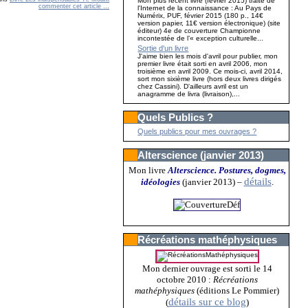
Mon plus récent livre (février 2015) traite de
commenter cet article
…
l'Internet de la connaissance : Au Pays de
Numérix, PUF, février 2015 (180 p., 14€
version papier, 11€ version électronique) (site
éditeur) 4e de couverture Championne
incontestée de l’« exception culturelle...
Sortie d'un livre
J'aime bien les mois d'avril pour publier, mon
premier livre était sorti en avril 2006, mon
troisième en avril 2009. Ce mois-ci, avril 2014,
sort mon sixième livre (hors deux livres dirigés
chez Cassini). D'ailleurs avril est un
anagramme de livra (livraison),...
Quels Publics ?
Quels publics pour mes ouvrages ?
Alterscience (janvier 2013)
Mon livre
Alterscience. Postures, dogmes,
détails
idéologies
(janvier 2013)
–
.
Récréations mathéphysiques
Mon dernier ouvrage est sorti le 14
octobre 2010 :
Récréations
mathéphysiques
(éditions Le Pommier)
détails sur ce blog
(
)