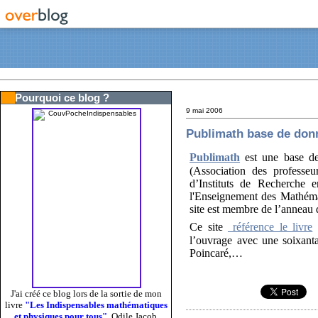
Pourquoi ce blog ?
9 mai 2006
Publimath base de don
Publimath
est une base de
(Association des professe
d’Instituts de Recherche
l'Enseignement des Mathéma
site est membre de l’anneau
Ce site
référence le livre
c
l’ouvrage avec une soixan
Poincaré,…
J'ai créé ce blog lors de la sortie de mon
livre
"Les Indispensables mathématiques
et physiques pour tous"
, Odile Jacob,