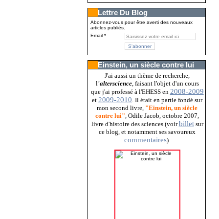
Lettre Du Blog
Abonnez-vous pour être averti des nouveaux
articles publiés.
Email
Einstein, un siècle contre lui
J'ai aussi un thème de recherche,
l
'alterscience
, faisant l'objet d'un cours
2008-2009
que j'ai professé à l'EHESS en
2009-2010
et
. Il était en partie fondé sur
mon second livre,
"Einstein, un siècle
contre lui"
, Odile Jacob, octobre 2007,
billet
livre d'histoire des sciences (voir
sur
ce blog, et notamment ses savoureux
commentaires
)
.