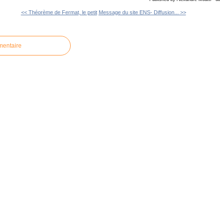
<< Théorème de Fermat, le petit
Message du site ENS- Diffusion... >>
mentaire