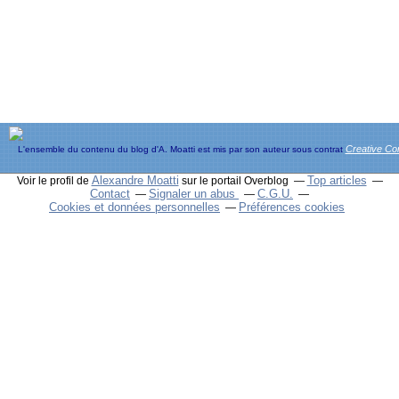
Creative C
L'ensemble du contenu du blog d'A. Moatti est mis par son auteur sous contrat
Alexandre Moatti
Top articles
Voir le profil de
sur le portail Overblog
Contact
Signaler un abus
C.G.U.
Cookies et données personnelles
Préférences cookies