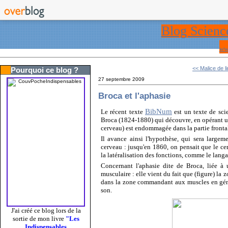
Blog Scienc
ww
<< Malice de 
Pourquoi ce blog ?
27 septembre 2009
Broca et l'aphasie
BibNum
Le récent texte
est un texte de scie
Broca (1824-1880) qui découvre, en opérant un
cerveau) est endommagée dans la partie fronta
Il avance ainsi l'hypothèse, qui sera largem
cerveau : jusqu'en 1860, on pensait que le ce
la latéralisation des fonctions, comme le langa
Concernant l'aphasie dite de Broca, liée à
musculaire : elle vient du fait que (figure) 
dans la zone commandant aux muscles en géné
son.
J'ai créé ce blog lors de la
sortie de mon livre
"Les
Indispensables