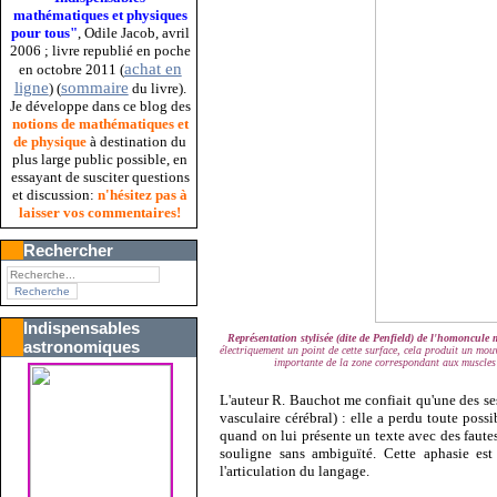
mathématiques et physiques
pour tous"
, Odile Jacob, avril
2006 ; livre republié en poche
achat en
en octobre 2011 (
ligne
sommaire
) (
du livre).
Je développe dans ce blog des
notions de mathématiques et
de physique
à destination du
plus large public possible, en
essayant de susciter questions
et discussion:
n'hésitez pas à
laisser vos commentaires!
Rechercher
Indispensables
Représentation stylisée (dite de Penfield) de l'homoncule
astronomiques
électriquement un point de cette surface, cela produit un mou
importante de la zone correspondant aux muscles 
L'auteur R. Bauchot me confiait qu'une des se
vasculaire cérébral) : elle a perdu toute possi
quand on lui présente un texte avec des fautes
souligne sans ambiguïté. Cette aphasie es
l'articulation du langage.