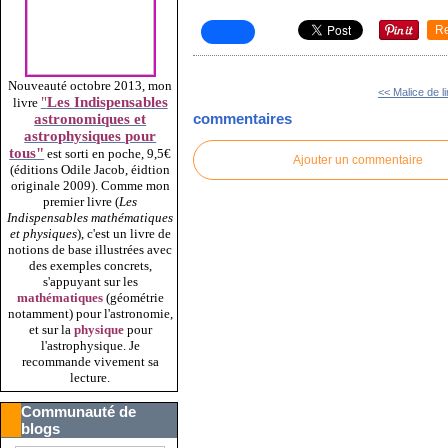
R
Nouveauté octobre 2013, mon
<< Malice de 
"
Les Indispensables
livre
commentaires
astronomiques et
astrophysiques pour
tous"
est sorti en poche, 9,5€
Ajouter un commentaire
(éditions Odile Jacob, éidtion
originale 2009).
Comme mon
premier livre (
Les
Indispensables mathématiques
et physiques
), c'est un livre de
notions de base illustrées avec
des exemples concrets,
s'appuyant sur les
mathématiques
(géométrie
notamment) pour l'astronomie,
et sur la
physique
pour
l'astrophysique. Je
recommande vivement sa
lecture.
Communauté de
blogs