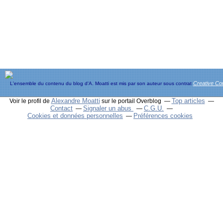
Creative C
L'ensemble du contenu du blog d'A. Moatti est mis par son auteur sous contrat
Alexandre Moatti
Top articles
Voir le profil de
sur le portail Overblog
Contact
Signaler un abus
C.G.U.
Cookies et données personnelles
Préférences cookies