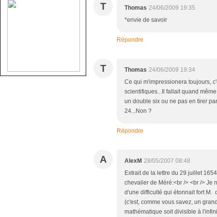
T
Thomas
24/06/2009 19:35
*envie de savoir
Répondre
T
Thomas
24/06/2009 19:34
Ce qui m'impressionera toujours, c'
scientifiques...Il fallait quand même
un double six ou ne pas en tirer pa
24...Non ?
Répondre
A
AlexM
28/05/2007 08:48
Extrait de la lettre du 29 juillet 
chevalier de Méré:<br /> <br /> Je 
d'une difficulté qui étonnait fort M.
(c'est, comme vous savez, un gran
mathématique soit divisible à l'infi