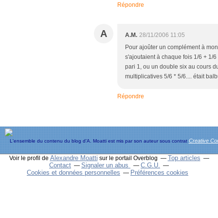
Répondre
A
A.M.
28/11/2006 11:05
Pour ajoûter un complément à mon 
s'ajoutaient à chaque fois 1/6 + 1/6
pari 1, ou un double six au cours d
multiplicatives 5/6 * 5/6.... était b
Répondre
Creative C
L'ensemble du contenu du blog d'A. Moatti est mis par son auteur sous contrat
Alexandre Moatti
Top articles
Voir le profil de
sur le portail Overblog
Contact
Signaler un abus
C.G.U.
Cookies et données personnelles
Préférences cookies