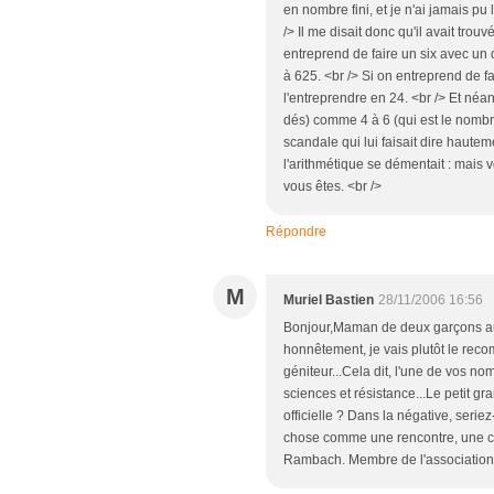
en nombre fini, et je n'ai jamais pu l
/> Il me disait donc qu'il avait trou
entreprend de faire un six avec un
à 625. <br /> Si on entreprend de 
l'entreprendre en 24. <br /> Et néa
dés) comme 4 à 6 (qui est le nombre
scandale qui lui faisait dire haute
l'arithmétique se démentait : mais 
vous êtes. <br />
Répondre
M
Muriel Bastien
28/11/2006 16:56
Bonjour,Maman de deux garçons au 
honnêtement, je vais plutôt le rec
géniteur...Cela dit, l'une de vos n
sciences et résistance...Le petit gr
officielle ? Dans la négative, seri
chose comme une rencontre, une co
Rambach. Membre de l'association