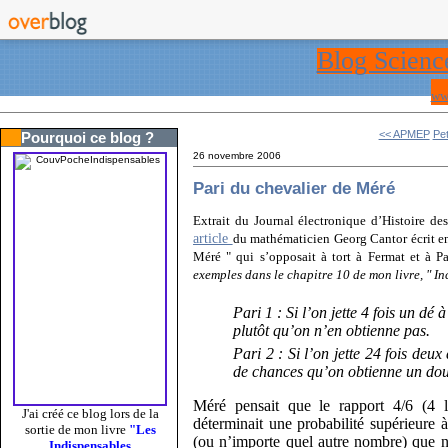
Blog Scienc
ww
<< APMEP
Pet
Pourquoi ce blog ?
26 novembre 2006
Pari du chevalier de Méré
Extrait du Journal électronique d’Histoire de
article
du mathématicien Georg Cantor écrit en
Méré " qui s’opposait à tort à Fermat et à Pa
exemples dans le chapitre 10 de mon livre, " Inc
Pari 1 :
Si l’on jette 4 fois un dé 
plutôt qu’on n’en obtienne pas.
Pari 2 :
Si l’on jette 24 fois deux 
de chances qu’on obtienne un doub
Méré pensait que le rapport 4/6 (4 la
J'ai créé ce blog lors de la
déterminait une probabilité supérieure à
sortie de mon livre
"Les
(ou n’importe quel autre nombre) que ne 
Indispensables