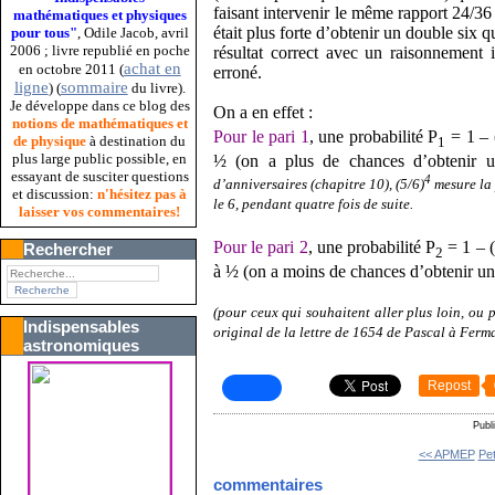
faisant intervenir le même rapport 24/36 
mathématiques et physiques
était plus forte d’obtenir un double six 
pour tous"
, Odile Jacob, avril
2006 ; livre republié en poche
résultat correct avec un raisonnement i
achat en
en octobre 2011 (
erroné.
ligne
sommaire
) (
du livre).
Je développe dans ce blog des
On a en effet :
notions de mathématiques et
Pour le pari 1
, une probabilité P
= 1 – 
de physique
à destination du
1
plus large public possible, en
½ (on a plus de chances d’obtenir 
essayant de susciter questions
4
d’anniversaires (chapitre 10), (5/6)
mesure la 
et discussion:
n'hésitez pas à
le 6, pendant quatre fois de suite.
laisser vos commentaires!
Pour le pari 2
, une probabilité P
= 1 – 
Rechercher
2
à ½ (on a moins de chances d’obtenir un
(pour ceux qui souhaitent aller plus loin, ou 
Indispensables
original de la lettre de 1654 de Pascal à Ferm
astronomiques
Repost
Publ
<< APMEP
Pet
commentaires