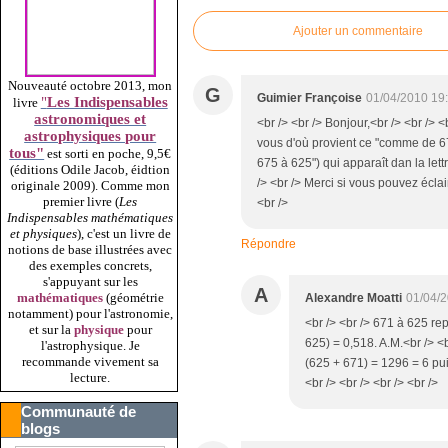
Ajouter un commentaire
Nouveauté octobre 2013, mon
G
Guimier Françoise
01/04/2010 19
"
Les Indispensables
livre
astronomiques et
<br /> <br /> Bonjour,<br /> <br />
astrophysiques pour
vous d'où provient ce "comme de 67
tous"
est sorti en poche, 9,5€
675 à 625") qui apparaît dan la lett
(éditions Odile Jacob, éidtion
/> <br /> Merci si vous pouvez éclai
originale 2009).
Comme mon
premier livre (
Les
<br />
Indispensables mathématiques
et physiques
), c'est un livre de
Répondre
notions de base illustrées avec
des exemples concrets,
s'appuyant sur les
A
mathématiques
(géométrie
Alexandre Moatti
01/04/
notamment) pour l'astronomie,
<br /> <br /> 671 à 625 rep
et sur la
physique
pour
625) = 0,518. A.M.<br /> <b
l'astrophysique. Je
recommande vivement sa
(625 + 671) = 1296 = 6 pui
lecture.
<br /> <br /> <br /> <br />
Communauté de
blogs