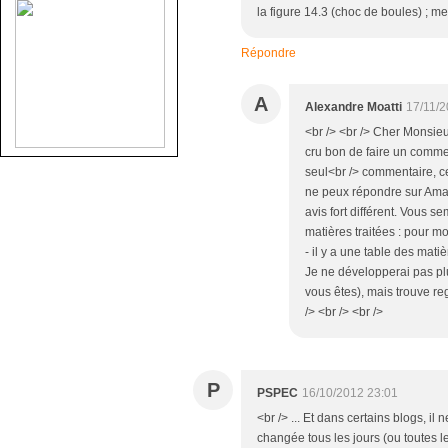
la figure 14.3 (choc de boules) ; me
Répondre
A
Alexandre Moatti
17/11/2
<br /> <br /> Cher Monsieu
cru bon de faire un commen
seul<br /> commentaire, ce
ne peux répondre sur Amaz
avis fort différent. Vous 
matières traitées : pour mo
- il y a une table des matiè
Je ne développerai pas plu
vous êtes), mais trouve re
/> <br /> <br />
P
PSPEC
16/10/2012 23:01
<br /> ... Et dans certains blogs, il
changée tous les jours (ou toutes le