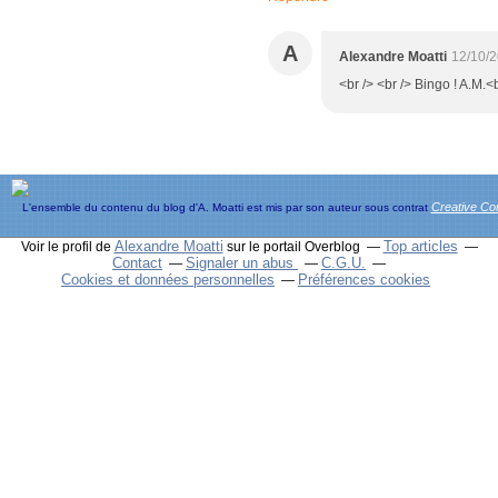
A
Alexandre Moatti
12/10/
<br /> <br /> Bingo ! A.M.<b
Creative C
L'ensemble du contenu du blog d'A. Moatti est mis par son auteur sous contrat
Alexandre Moatti
Top articles
Voir le profil de
sur le portail Overblog
Contact
Signaler un abus
C.G.U.
Cookies et données personnelles
Préférences cookies