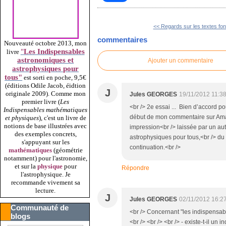
<< Regards sur les textes fon
commentaires
Nouveauté octobre 2013, mon
"
Les Indispensables
livre
astronomiques et
Ajouter un commentaire
astrophysiques pour
tous"
est sorti en poche, 9,5€
(éditions Odile Jacob, éidtion
J
originale 2009).
Comme mon
Jules GEORGES
19/11/2012 11:3
premier livre (
Les
<br /> 2e essai ... Bien d’accord p
Indispensables mathématiques
début de mon commentaire sur Amazo
et physiques
), c'est un livre de
notions de base illustrées avec
impression<br /> laissée par un au
des exemples concrets,
astrophysiques pour tous,<br /> d
s'appuyant sur les
continuation.<br />
mathématiques
(géométrie
notamment) pour l'astronomie,
et sur la
physique
pour
Répondre
l'astrophysique. Je
recommande vivement sa
lecture.
J
Jules GEORGES
02/11/2012 16:2
Communauté de
<br /> Concernant "les indispensab
blogs
<br /> <br /> <br /> - existe-t-il un 