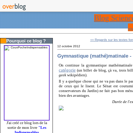
Blog Scienc
ww
<< Regards sur les textes fon
Pourquoi ce blog ?
12 octobre 2012
Gymnastique (mathé)matinale - I
On continue la gymnastique mathématinale 
catégorie
(un billet de blog, çà va, trois bil
geek
wikipédien)
.
Il y a quelque chose qui ne va pas dans le pa
de ceux qui le lisent. Le Sénat est coutumi
conservateurs du Jardin) ne fait pas bon ména
bien des avantages.
Durée de l'ex
J'ai créé ce blog lors de la
sortie de mon livre
"Les
Indispensables