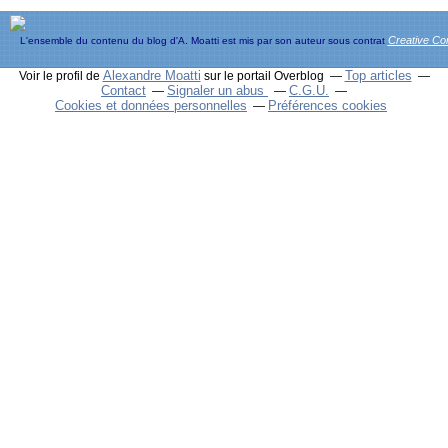
Creative C
L'ensemble du contenu du blog d'A. Moatti est mis par son auteur sous contrat
Alexandre Moatti
Top articles
Voir le profil de
sur le portail Overblog
Contact
Signaler un abus
C.G.U.
Cookies et données personnelles
Préférences cookies