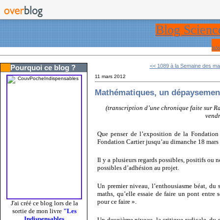
Blog Scienc
ww
<< 1089 à la Semaine des m
Pourquoi ce blog ?
11 mars 2012
Mathématiques, un dépaysement
(transcription d’une chronique faite sur R
vendr
Que penser de l’exposition de la Fondation
Fondation Cartier jusqu’au dimanche 18 mars
Il y a plusieurs regards possibles, positifs ou
possibles d’adhésion au projet.
Un premier niveau, l’enthousiasme béat, du s
maths, qu’elle essaie de faire un pont entre s
pour ce faire ».
J'ai créé ce blog lors de la
sortie de mon livre
"Les
Indispensables
Un deuxième niveau, la critique radicale, du