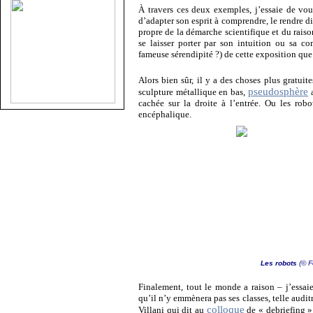
À travers ces deux exemples, j’essaie de vou
d’adapter son esprit à comprendre, le rendre di
propre de la démarche scientifique et du rais
se laisser porter par son intuition ou sa co
fameuse sérendipité ?) de cette exposition que 
Alors bien sûr, il y a des choses plus gratuite
pseudosphère
sculpture métallique en bas,
a
cachée sur la droite à l’entrée. Ou les robo
encéphalique.
Les robots
(© F
Finalement, tout le monde a raison – j’essaie
qu’il n’y emmènera pas ses classes, telle auditr
colloque
Villani qui dit au
de « debriefing »