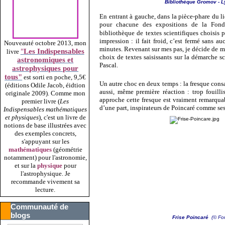
Bibliothèque Gromov - 
En entrant à gauche, dans la pièce-phare du lie
pour chacune des expositions de la Fonda
bibliothèque de textes scientifiques choisis 
impression : il fait froid, c’est fermé sans a
Nouveauté octobre 2013, mon
minutes. Revenant sur mes pas, je décide de m
"
Les Indispensables
livre
choix de textes saisissants sur la démarche 
astronomiques et
Pascal.
astrophysiques pour
tous"
est sorti en poche, 9,5€
Un autre choc en deux temps : la fresque consa
(éditions Odile Jacob, éidtion
aussi, même première réaction : trop fouill
originale 2009).
Comme mon
approche cette fresque est vraiment remarqua
premier livre (
Les
d’une part, inspirateurs de Poincaré comme ses
Indispensables mathématiques
et physiques
), c'est un livre de
notions de base illustrées avec
des exemples concrets,
s'appuyant sur les
mathématiques
(géométrie
notamment) pour l'astronomie,
et sur la
physique
pour
l'astrophysique. Je
recommande vivement sa
lecture.
Communauté de
blogs
Frise Poincaré
(© Fon