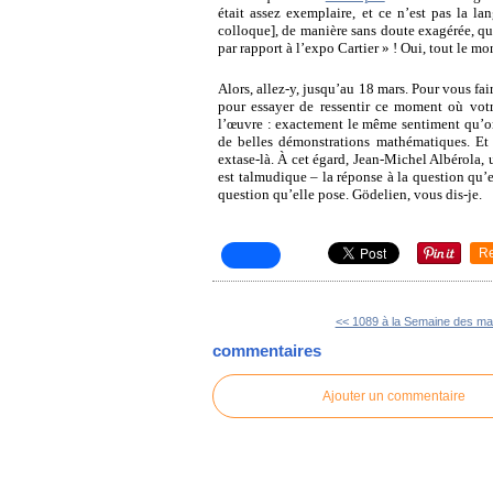
était assez exemplaire, et ce n’est pas la l
colloque], de manière sans doute exagérée, qu
par rapport à l’expo Cartier » ! Oui, tout le 
Alors, allez-y, jusqu’au 18 mars. Pour vous fai
pour essayer de ressentir ce moment où vot
l’œuvre : exactement le même sentiment qu’on
de belles démonstrations mathématiques. Et c
extase-là. À cet égard, Jean-Michel Albérola, u
est talmudique – la réponse à la question qu’e
question qu’elle pose. Gödelien, vous dis-je.
R
<< 1089 à la Semaine des m
commentaires
Ajouter un commentaire