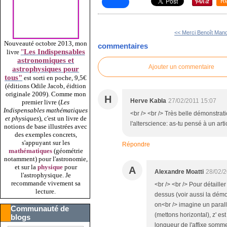
R
<< Merci Benoît Mand
Nouveauté octobre 2013, mon
commentaires
"
Les Indispensables
livre
astronomiques et
Ajouter un commentaire
astrophysiques pour
tous"
est sorti en poche, 9,5€
(éditions Odile Jacob, éidtion
originale 2009).
Comme mon
H
Herve Kabla
27/02/2011 15:07
premier livre (
Les
Indispensables mathématiques
<br /> <br /> Très belle démonstratio
et physiques
), c'est un livre de
l'alterscience: as-tu pensé à un arti
notions de base illustrées avec
des exemples concrets,
s'appuyant sur les
Répondre
mathématiques
(géométrie
notamment) pour l'astronomie,
et sur la
physique
pour
A
Alexandre Moatti
28/02/2
l'astrophysique. Je
recommande vivement sa
<br /> <br /> Pour détaill
lecture.
dessus (voir aussi la démon
on<br /> imagine un paral
Communauté de
(mettons horizontal), z' est 
blogs
longueur de l'affixe somme,