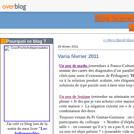
Blog Scienc
ww
<< Merci Benoît Mand
Pourquoi ce blog ?
26 février 2011
Varia février 2011
Un peu de maths
(entendues à France-Culture 
somme des carrés des diagonales d’un parallé
côtés (une sorte d’extension de Pythagore).
V
va à la solution produit scalaire, très élégant
solutions de type puzzle sont à mon sens trop di
Un peu de logique
(entendue au séminaire e
phrase « Je dis que je vais acheter cette maiso
cette maison ». La négation externe est « Je n
combinaison des deux.
Toujours venant du Pr. Grattan-Guinness : on ne
participants du colloque : « Nombre d’élépha
J'ai créé ce blog lors de la
salle » : on constate qu’il n’y en a pas 0, et
sortie de mon livre
"Les
ou non tel objet présent ? » (ensemble vide 
Indispensables