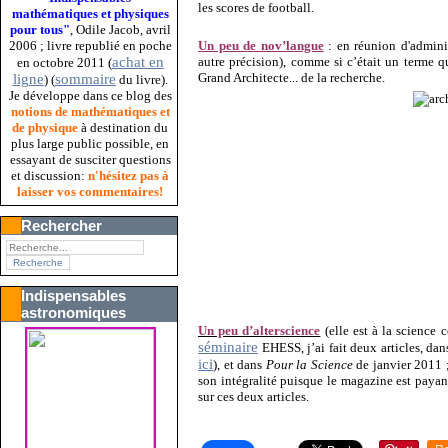
les scores de football.
mathématiques et physiques
pour tous"
, Odile Jacob, avril
Un peu de nov’langue
: en réunion d'adminis
2006 ; livre republié en poche
autre précision), comme si c’était un terme q
achat en
en octobre 2011 (
Grand Architecte... de la recherche.
ligne
sommaire
) (
du livre).
Je développe dans ce blog des
notions de mathématiques et
de physique
à destination du
plus large public possible, en
essayant de susciter questions
et discussion:
n'hésitez pas à
laisser vos commentaires!
Rechercher
Indispensables
astronomiques
Un peu d’alterscience
(elle est à la science 
séminaire
EHESS, j’ai fait deux articles, da
ici
), et dans
Pour la Science
de janvier 2011 
son intégralité puisque le magazine est payant
sur ces deux articles.