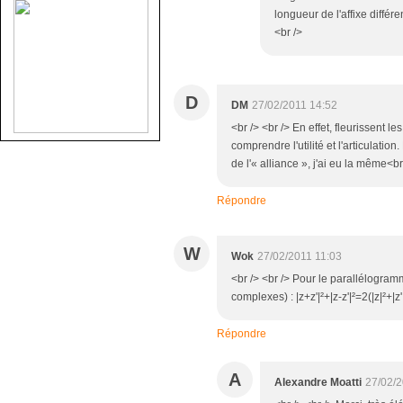
longueur de l'affixe différe
<br />
D
DM
27/02/2011 14:52
<br /> <br /> En effet, fleurissent 
comprendre l'utilité et l'articulatio
de l'« alliance », j'ai eu la même<br
Répondre
W
Wok
27/02/2011 11:03
<br /> <br /> Pour le parallélogramm
complexes) : |z+z'|²+|z-z'|²=2(|z|²+|z'
Répondre
A
Alexandre Moatti
27/02/2