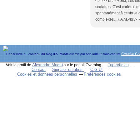
<br /> <br /> Merci, très é
scalaires. C'est curieux,
spontanément à ce<br /> g
complexes,...). A.M.<br /> <
Creative C
L'ensemble du contenu du blog d'A. Moatti est mis par son auteur sous contrat
Alexandre Moatti
Top articles
Voir le profil de
sur le portail Overblog
Contact
Signaler un abus
C.G.U.
Cookies et données personnelles
Préférences cookies