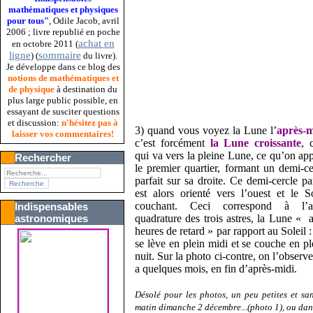
mathématiques et physiques
pour tous"
, Odile Jacob, avril
2006 ; livre republié en poche
achat en
en octobre 2011 (
ligne
sommaire
) (
du livre).
Je développe dans ce blog des
notions de mathématiques et
de physique
à destination du
plus large public possible, en
essayant de susciter questions
et discussion:
n'hésitez pas à
3) quand vous voyez la Lune l’
après-m
laisser vos commentaires!
c’est forcément
la Lune croissante
, 
qui va vers la pleine Lune, ce qu’on app
Rechercher
le premier quartier, formant un demi-ce
parfait sur sa droite. Ce demi-cercle par
est alors orienté vers l’ouest et le So
couchant. Ceci correspond à l’a
Indispensables
quadrature des trois astres, la Lune « a
astronomiques
heures de retard » par rapport au Soleil :
se lève en plein midi et se couche en pl
nuit. Sur la photo ci-contre, on l’observe
a quelques mois, en fin d’après-midi.
Désolé pour les photos, un peu petites et s
matin dimanche 2 décembre...(photo 1), ou dans