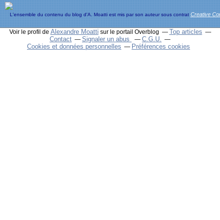
Creative C
L'ensemble du contenu du blog d'A. Moatti est mis par son auteur sous contrat
Alexandre Moatti
Top articles
Voir le profil de
sur le portail Overblog
Contact
Signaler un abus
C.G.U.
Cookies et données personnelles
Préférences cookies