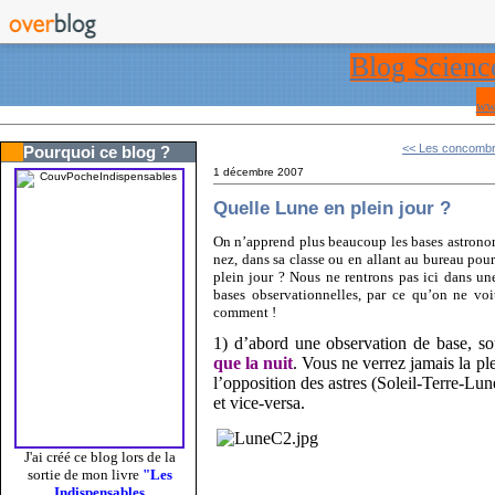
Blog Scienc
ww
<< Les concomb
Pourquoi ce blog ?
1 décembre 2007
Quelle Lune en plein jour ?
On n’apprend plus beaucoup les bases astronom
nez, dans sa classe ou en allant au bureau pou
plein jour ? Nous ne rentrons pas ici dans u
bases observationnelles, par ce qu’on ne vo
comment !
1) d’abord une observation de base, 
que la nuit
. Vous ne verrez jamais la p
l’opposition des astres (Soleil-Terre-Lun
et vice-versa.
J'ai créé ce blog lors de la
sortie de mon livre
"Les
Indispensables