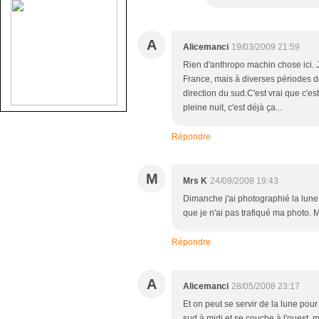
A
Alicemanci
19/03/2009 21:59
Rien d'anthropo machin chose ici. J
France, mais à diverses périodes de
direction du sud.C'est vrai que c'es
pleine nuit, c'est déjà ça...
Répondre
M
Mrs K
24/09/2008 19:43
Dimanche j'ai photographié la lune 
que je n'ai pas trafiqué ma photo. M
Répondre
A
Alicemanci
28/05/2008 23:17
Et on peut se servir de la lune pour s
sud à midi et se couche à l'ouest, ma