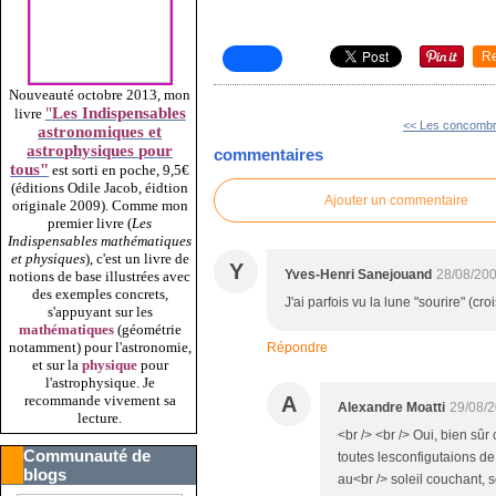
R
Nouveauté octobre 2013, mon
"
Les Indispensables
livre
<< Les concomb
astronomiques et
astrophysiques pour
commentaires
tous"
est sorti en poche, 9,5€
(éditions Odile Jacob, éidtion
Ajouter un commentaire
originale 2009).
Comme mon
premier livre (
Les
Indispensables mathématiques
et physiques
), c'est un livre de
Y
Yves-Henri Sanejouand
28/08/20
notions de base illustrées avec
des exemples concrets,
J'ai parfois vu la lune "sourire" (cr
s'appuyant sur les
mathématiques
(géométrie
notamment) pour l'astronomie,
Répondre
et sur la
physique
pour
l'astrophysique. Je
A
recommande vivement sa
Alexandre Moatti
29/08/
lecture.
<br /> <br /> Oui, bien sûr 
Communauté de
toutes lesconfigutaions de
blogs
au<br /> soleil couchant, s