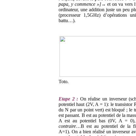
papa, y commence »]
→
et on va vers 
ordinateur, une addition juste un peu pl
(processeur 1,5GHz) d’opérations uni
battu…).
Toto.
Etape 2 :
On réalise un
inverseur
(sch
potentiel haut (2V, A = 1): le transistor 
du N par un point vert) est bloqué ; le t
est passant. B est au potentiel de la mas
A est au potentiel bas (0V, A = 0)
contraire
…B est au potentiel de la f
A=1). On a bien réalisé un inverseur av