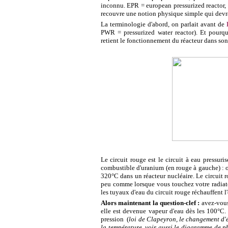
inconnu. EPR = european pressurized reactor, c'
recouvre une notion physique simple qui devra
La terminologie d'abord, on parlait avant de
PWR = pressurized water reactor). Et pourquo
retient le fonctionnement du réacteur dans so
Le circuit rouge est le circuit à eau pressuris
combustible d'uranium (en rouge à gauche) : 
320°C dans un réacteur nucléaire. Le circuit r
peu comme lorsque vous touchez votre radiateur
les tuyaux d'eau du circuit rouge réchauffent l'
Alors maintenant la question-clef :
avez-vous 
elle est devenue vapeur d'eau dès les 100°C. P
pression (
loi de Clapeyron, le changement d'ét
la température, voir aussi le diagramme de