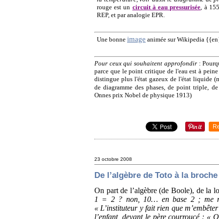
rouge est un
circuit à eau pressurisée
, à 15
REP, et par analogie EPR.
image
Une bonne
animée sur Wikipedia {{en
Pour ceux qui souhaitent approfondir
: Pourqu
parce que le point critique de l'eau est à peine
distingue plus l'état gazeux de l'état liquid
de diagramme des phases, de point triple, de
Onnes prix Nobel de physique 1913)
R
23 octobre 2008
De l’algèbre de Toto à la broche
On part de l’algèbre (de Boole), de la l
1 = 2 ? non, 10… en base 2 ; me revi
« L’instituteur y fait rien que m’embêter
l’enfant, devant le père courroucé : « 