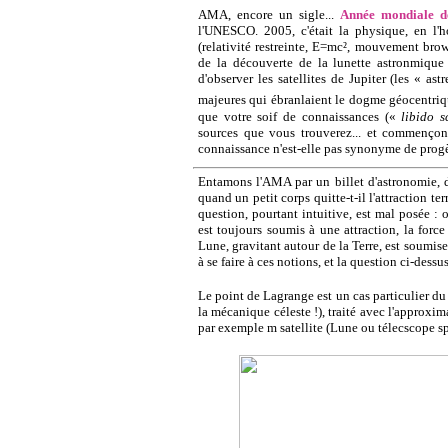
AMA, encore un sigle...
Année mondiale d
l'UNESCO. 2005, c'était la physique, en l'h
(relativité restreinte, E=mc², mouvement bro
de la découverte de la lunette astronmique p
d'observer les satellites de Jupiter (les « a
majeures qui ébranlaient le dogme géocentriq
que votre soif de connaissances («
libido s
sources que vous trouverez... et commençon
connaissance n'est-elle pas synonyme de progè
Entamons l'AMA par un billet d'astronomie, d
quand un petit corps quitte-t-il l'attraction ter
question, pourtant intuitive, est mal posée : o
est toujours soumis à une attraction, la force
Lune, gravitant autour de la Terre, est soumise
à se faire à ces notions, et la question ci-dess
Le point de Lagrange est un cas particulier d
la mécanique céleste !), traité avec l'approxi
par exemple m satellite (Lune ou télecscope spa