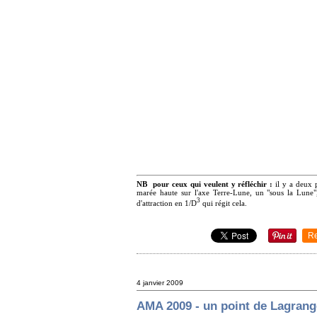
NB pour ceux qui veulent y réfléchir :
il y a deux 
marée haute sur l'axe Terre-Lune, un "sous la Lune",
3
d'attraction en 1/D
qui régit cela.
R
4 janvier 2009
AMA 2009 - un point de Lagrange