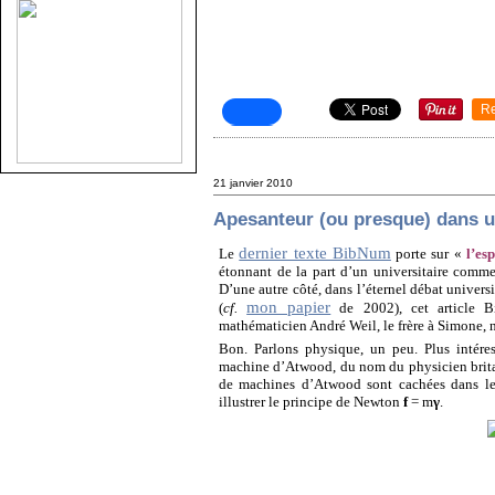
R
21 janvier 2010
Apesanteur (ou presque) dans u
dernier texte BibNum
Le
porte sur «
l’es
étonnant de la part d’un universitaire comme
D’une autre côté, dans l’éternel débat univers
mon papier
(
cf.
de 2002), cet article 
mathématicien André Weil, le frère à Simone, 
Bon. Parlons physique, un peu. Plus intére
machine d’Atwood, du nom du physicien brit
de machines d’Atwood sont cachées dans les 
illustrer le principe de Newton
f
= m
γ
.