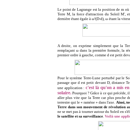
Le point de Lagrange est la position de m où s'
Terre M, la force d'attraction du Soleil M', e
dernière étant égale à ω²(D-d), ω étant la vites
A droite, on exprime simplement que la Terr
remplaçant ω dans la première formule, la ré
premier ordre à gauche, comme d est petit dev
Pour le système Terre-Lune perturbé par le So
passage que d est petit devant D, distance T
c'est là qu'on a mis en
une application :
solaire.
Pourquoi ? Grâce à ce qui précède, il 
aller plus vite que la Terre car plus proche d
terrestre qui le « ramène » dans l'axe.
Ainsi, t
Terre dans son mouvement de révolution auto
ne se met pas à tourner autour du Soleil en s'é
le satellite et sa surveillance
.
Voilà une appli