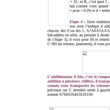
+ S
] ; et R, c’est quoi ?
fait comme vous quand v
« pose » 6 (S) et il « retie
Etape 4 :
Alors maintena
son nom l’indique il add
chacun, des 0 ou des 1, A7A6A5AA
full-adders en série, au premier à dro
de l’étape 3), il vous pose S0 et reti
C=R0 (la retenue, justement), il vous pos
L’additionneur 8 bits, c’est le com
addition à plusieurs chiffres, il trans
comme vous transportez les retenues
précision sur C dernière sortie à gauc
somme S7S6S5S4S3S2S1S0