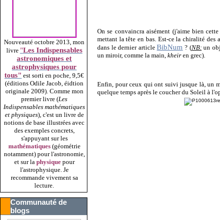
On se convaincra aisément (j'aime bien cett
mettant la tête en bas. Est-ce la chiralité des
Nouveauté octobre 2013, mon
BibNum
dans le dernier article
? (
NB:
un obj
"
Les Indispensables
livre
un miroir, comme la main,
kheir
en grec).
astronomiques et
astrophysiques pour
tous"
est sorti en poche, 9,5€
(éditions Odile Jacob, éidtion
Enfin, pour ceux qui ont suivi jusque là, un m
originale 2009).
Comme mon
quelque temps après le coucher du Soleil à l'o
premier livre (
Les
Indispensables mathématiques
et physiques
), c'est un livre de
notions de base illustrées avec
des exemples concrets,
s'appuyant sur les
mathématiques
(géométrie
notamment) pour l'astronomie,
et sur la
physique
pour
l'astrophysique. Je
recommande vivement sa
lecture.
Communauté de
blogs