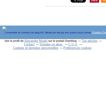
R
Creative C
L'ensemble du contenu du blog d'A. Moatti est mis par son auteur sous contrat
Alexandre Moatti
Top articles
Voir le profil de
sur le portail Overblog
Contact
Signaler un abus
C.G.U.
Cookies et données personnelles
Préférences cookies