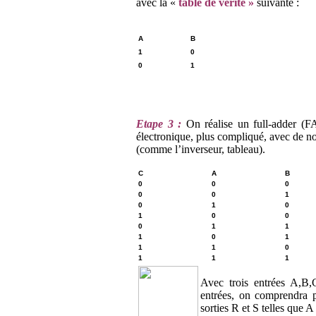
avec la «
table de vérité »
suivante :
A
B
1
0
0
1
Etape 3 :
On réalise un full-adder (FA
électronique, plus compliqué, avec de no
(comme l’inverseur, tableau).
C
A
B
0
0
0
0
0
1
0
1
0
1
0
0
0
1
1
1
0
1
1
1
0
1
1
1
Avec trois entrées A,B,
entrées, on comprendra p
sorties R et S telles que 