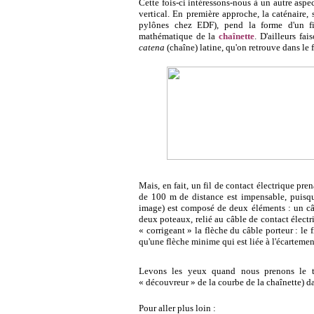
Cette fois-ci intéressons-nous à un autre aspec
vertical. En première approche, la caténaire
pylônes chez EDF), pend la forme d'un fil
mathématique de la
chaînette
. D'ailleurs fai
catena
(chaîne) latine, qu'on retrouve dans le 
Mais, en fait, un fil de contact électrique pre
de 100 m de distance est impensable, puisqu'
image) est composé de deux éléments : un câbl
deux poteaux, relié au câble de contact électr
« corrigeant » la flèche du câble porteur : le f
qu'une flèche minime qui est liée à l'écartemen
Levons les yeux quand nous prenons le tr
« découvreur » de la courbe de la chaînette) da
Pour aller plus loin :