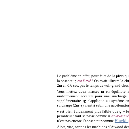
Le problème en effet, pour faire de la physiq
la pesanteur,
est élevé
! On avait illustré la c
2m en 0,6 sec, pas le temps de voir grand’chose
Vous mettez deux masses m en équilibre a
uniformément accéléré pour une surcharge 
supplémentaire s
g
s’applique au système en
surcharge (2m+s) vient à subir une accélératio
γ
est bien évidemment plus faible que
g
– le
pesanteur : tout se passe comme si
on avait ré
Hawkin
n’est pas encore l’apesanteur comme
Alors, vite, sortons les machines d’Atwood des