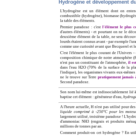
Hydrogène et développement du
L'hydrogène est un élément dont on entend
combustible (hydrogène), biomasse (hydrogène
la table des éléments.
Premier paradoxe : c'est
l'élément le plus c
d'autres éléments) - et pourtant on ne le déc
deuxième élément de la table, ne sera découve
lourds étaient connus avant - par exemple l'ur
comme une curiosité avant que Becquerel et les 
C'est l'élément le plus courant de l'Univers
composition chimique de notre atmosphère (8
n'est pas un constituant de l'atmosphère,
il e
dans l'eau H2O (70% de la surface de la pl
l'indique), les organismes vivants eux-mêmes 
ne le trouve sur Terre
pratiquement jamais à
Second paradoxe.
Son nom lui-même est indissociablement lié à l
baptise cet élément : générateur d'eau,
hydrog
A l'heure actuelle, H n'est pas utilisé pour de
liquide comprimé à -250°C pour les moteur
largement utilisé, troisième paradoxe ! L'hydro
d'ammoniac NH3 (engrais et produits ménage
millions de tonnes par an.
Comment produit-on cet hydrogène ? En utilis