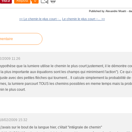
Repost
0
Published by Alexandre Moatti
-
da
<< Le chemin le plus court -...
Le chemin le plus court –... >>
mentaire
2/2009 11:26
hypothèse que la lumiere utilise le chemin le plus court justement, il le démontre 
 la plus importante aux équations sont les champs qui minimisent l'action"). Ce qui 
ste avec des petites flèches qui tournent... Il calcule simplement la probabilité de
rmes, la lumiere parcourt TOUS les chemins possibles en meme temps mais la proba
n le plus court.
18/02/2009 15:32
 j'avais sur le bout de la langue hier, c'était "intégrale de chemin"