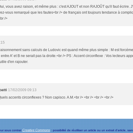
Oui, vous avez raison, et même plus : c'est AJOUT et non RAJOÛT qu'il faut écrire. J'a
vez-vous remarqué que les fautes<br /> de français ont toujours tendance à compliq
<br />
:15
e raisonnement sans calculs de Ludovic est quand même plus simple : M est forcémen
 entre A' et B ne serait pas la droite.<br /> PS : Accent circonflexe : Vos lecteurs app
tile d'en rajouter.
atti
17/02/2009 09:13
Quels accents circonflexes ? Non capisco. A.M.<br /> <br /> <br /> <br />
Creative Commons
eur sous contrat
:
possibilité de réutiliser un article ou un extrait d'article, s