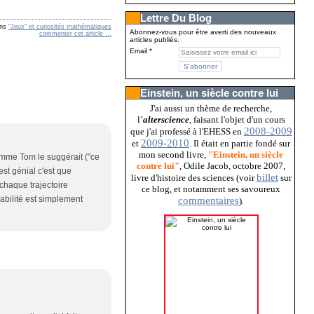
Lettre Du Blog
ns
"Jeux" et curiosités mathématiques
Abonnez-vous pour être averti des nouveaux
commenter cet article
…
articles publiés.
Email
Einstein, un siècle contre lui
J'ai aussi un thème de recherche,
l
'alterscience
, faisant l'objet d'un cours
2008-2009
que j'ai professé à l'EHESS en
2009-2010
et
. Il était en partie fondé sur
mon second livre,
"Einstein, un siècle
comme Tom le suggérait ("ce
contre lui"
, Odile Jacob, octobre 2007,
est génial c'est que
billet
livre d'histoire des sciences (voir
sur
 chaque trajectoire
ce blog, et notamment ses savoureux
bilité est simplement
commentaires
)
.