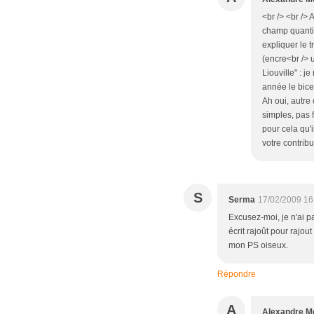
<br /> <br />
champ quantiq
expliquer le t
(encre<br /> u
Liouville" : 
année le bicen
Ah oui, autre
simples, pas f
pour cela qu'i
votre contribu
S
Serma
17/02/2009 16
Excusez-moi, je n'ai pa
écrit rajoût pour rajou
mon PS oiseux.
Répondre
A
Alexandre Mo