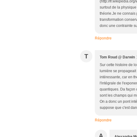
(http://fr.wikipedia.o
surtout de la physique
théorie.Je ne connais 
transformation conserv
donc une contrainte su
Répondre
T
Tom Roud @ Darwin
Sur cette histoire de l
lumière se propageait 
intéressante, car en t
l'intégrale de l'exponen
quantiques. Da façon c
sont les champs qui min
On a donc un pont int
suppose que c'est dans
Répondre
A
Alexandre Mo