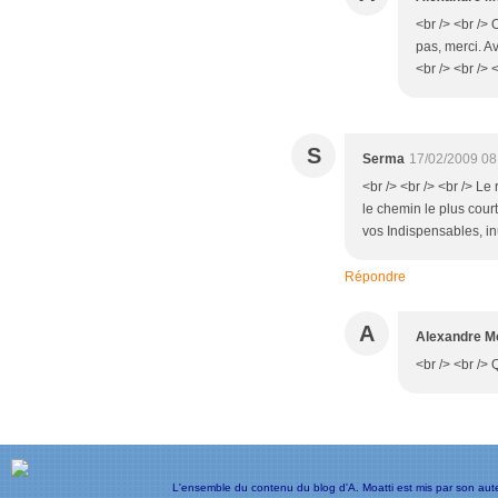
<br /> <br /> 
pas, merci. A
<br /> <br /> 
S
Serma
17/02/2009 08
<br /> <br /> <br /> L
le chemin le plus court
vos Indispensables, inu
Répondre
A
Alexandre Mo
<br /> <br /> 
L'ensemble du contenu du blog d'A. Moatti est mis par son aut