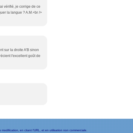
i vérifié, je corrige de ce
uer la langue ? A.M.<br />
t sur la droite A'B sinon
récient l'excellent goût de
ans modification, en citant l'URL, et en utilisation non commerciale.