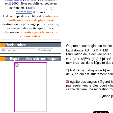
avril 2006 ; livre republié en poche en
achat en ligne
octobre 2011 (
)
sommaire
(
du livre).
Je développe dans ce blog des
notions de
mathématiques et de physique
à
destination du plus large public possible,
en essayant de susciter questions et
discussion:
n'hésitez pas à laisser vos
commentaires!
Rechercher
On prend pour origine du repère 
La distance AB = AM + MB = [
l'annulation de la dérivée pour :
1/2
Indispensables astronomiques
x / [x² + a²]
= (L-x) / [(L-x)² 
semblables
, donc l'égalité d
1)
A'M (A' symétrique de A) est a
de B, ce qui est strictement équ
2)
égalité des angles
i
(figure) 
pas seulement le plus court chem
cache derrière une récréation m
Quand je