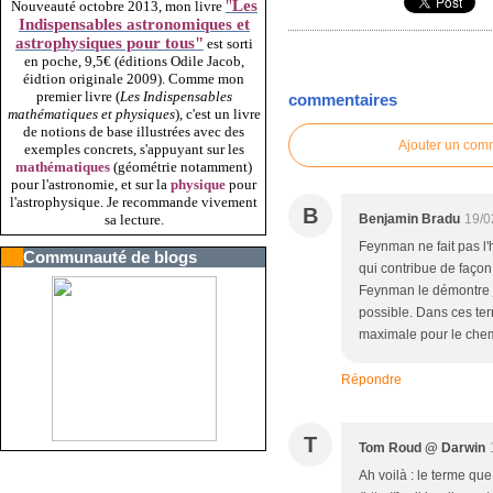
"
Les
Nouveauté octobre 2013, mon livre
Indispensables astronomiques et
astrophysiques pour tous"
est sorti
en poche, 9,5€ (éditions Odile Jacob,
éidtion originale 2009).
Comme mon
premier livre (
Les Indispensables
commentaires
mathématiques et physiques
), c'est un livre
de notions de base illustrées avec des
Ajouter un com
exemples concrets, s'appuyant sur les
mathématiques
(géométrie notamment)
pour l'astronomie, et sur la
physique
pour
l'astrophysique. Je recommande vivement
B
Benjamin Bradu
19/0
sa lecture.
Feynman ne fait pas l'
Communauté de blogs
qui contribue de façon
Feynman le démontre ju
possible. Dans ces te
maximale pour le chemi
Répondre
T
Tom Roud @ Darwin
Ah voilà : le terme que