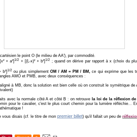
cartésien le point O (le milieu de AA'), par commodité.
1/2
1/2
x² + a²]
+ [(L-x)² + b²]
; quand on dérive par rapport à x (choix du plu
1/2
+ b²]
ou plus simplement
OM / AM = PM / BM,
ce qui exprime que les t
es angles AMO et PMB, avec deux conséquences :
ligné à MB, donc la solution est bien celle où on construit le symétrique de A 
ivalent)
faits avec la normale côté A et côté B : on retrouve
la loi de la réflexion d
in pour le cavalier, c'est le plus court chemin pour la lumière réfléchie... 
athématique !
premier billet
 vous disais (cf. le titre de mon
) qu'il fallait un peu de
réflexi