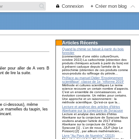
Connexion
+
Créer mon blog
Articles Récents
Quand la chimie se faisait à partir du bois
forestier
(commentaire d'une vidéo cultureGnum,
octobre 2022) La carbochimie (obtention des
produits chimiques actuels à partir du bois) est
à présent caduque depuis l’arrivée de la
lier pour aller de A vers B
pétrochimie (obtention de ces produits comme
t de lire la suite.
sous-produits du raffinage du pétrole...
Préface au manuel Didier 'Enseignement
scientifique', classe de 1e, 'réforme 2019'
Méthode et cultures scientifiques Le terme
science recouvre un certain nombre d’aspects.
C’est un ensemble de connaissances, en
évolution constante. Un métier, pour certains.
Une approche et un raisonnement : la
méthode scientifique. Qu’est-ce que la...
re ci-dessous), même
Lecture et analyse des articles d’Idriss
eux mamelles du taupin, les
Aberkane sur la conjecture de Syracuse
incant.
Lecture et analyse des articles d’Idriss
Aberkane sur la conjecture de Syracuse Nous
voulions analyser l’article de 2017 d’Idriss
Aberkane sur la conjecture de Collatz-
Syracuse [1] . L’un de nous, JJLP (Jojo Le
Poisson) [2] , par ailleurs mathématicien,...
Livre "Au Pays de Numérix" (2015)