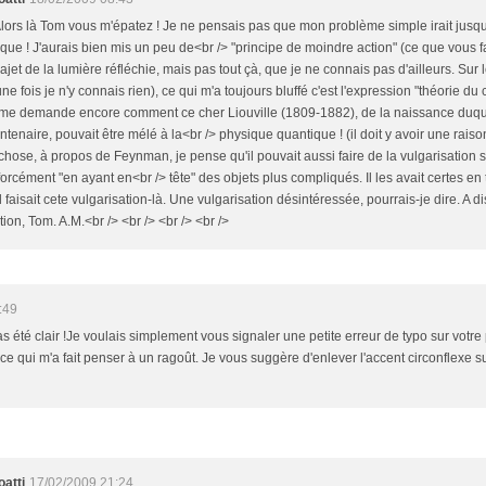
 Alors là Tom vous m'épatez ! Je ne pensais pas que mon problème simple irait jusque 
ue ! J'aurais bien mis un peu de<br /> "principe de moindre action" (ce que vous fai
rajet de la lumière réfléchie, mais pas tout çà, que je ne connais pas d'ailleurs. S
ne fois je n'y connais rien), ce qui m'a toujours bluffé c'est l'expression "théorie 
je me demande encore comment ce cher Liouville (1809-1882), de la naissance duqu
tenaire, pouvait être mélé à la<br /> physique quantique ! (il doit y avoir une raison
 chose, à propos de Feynman, je pense qu'il pouvait aussi faire de la vulgarisation 
orcément "en ayant en<br /> tête" des objets plus compliqués. Il les avait certes en 
l faisait cete vulgarisation-là. Une vulgarisation désintéressée, pourrais-je dire. A d
tion, Tom. A.M.<br /> <br /> <br /> <br />
:49
s été clair !Je voulais simplement vous signaler une petite erreur de typo sur votre 
t ce qui m'a fait penser à un ragoût. Je vous suggère d'enlever l'accent circonflexe 
atti
17/02/2009 21:24