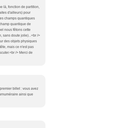
là, fonction de partition,
tes d'ailleurs) pour
ur les champs quantiques
du champ quantique de
el nous fêtons cette
, sans doute jolie)...<br />
sur des objets physiques
tête, mais ce n'est pas
iscuter.<br /> Merci de
premier billet : vous avez
surnuméraire ainsi que