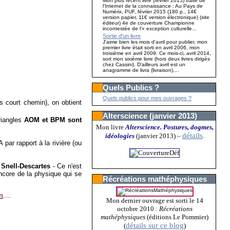
Mon plus récent livre (février 2015) traite de
l'Internet de la connaissance : Au Pays de
Numérix, PUF, février 2015 (180 p., 14€
version papier, 11€ version électronique) (site
éditeur) 4e de couverture Championne
incontestée de l’« exception culturelle...
Sortie d'un livre
J'aime bien les mois d'avril pour publier, mon
premier livre était sorti en avril 2006, mon
troisième en avril 2009. Ce mois-ci, avril 2014,
sort mon sixième livre (hors deux livres dirigés
chez Cassini). D'ailleurs avril est un
anagramme de livra (livraison),...
Quels Publics ?
Quels publics pour mes ouvrages ?
s court chemin), on obtient
Alterscience (janvier 2013)
riangles
AOM et BPM sont
Mon livre
Alterscience. Postures, dogmes,
détails
idéologies
(janvier 2013)
–
.
par rapport à la rivière (ou
e Snell-Descartes
- Ce n'est
Encore de la physique qui se
Récréations mathéphysiques
on
....
Mon dernier ouvrage est sorti le 14
octobre 2010 :
Récréations
mathéphysiques
(éditions Le Pommier)
détails sur ce blog
(
)