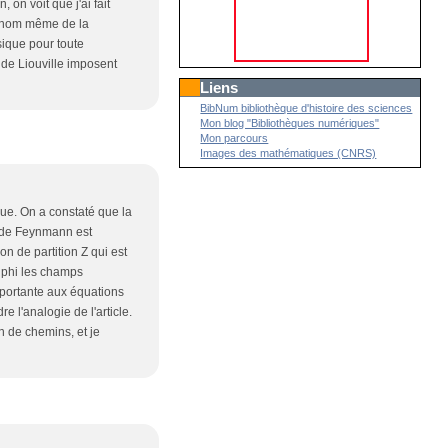
on voit que j'ai fait
le nom même de la
sique pour toute
 de Liouville imposent
Liens
BibNum bibliothèque d'histoire des sciences
Mon blog "Bibliothèques numériques"
Mon parcours
Images des mathématiques (CNRS)
ique. On a constaté que la
n de Feynmann est
n de partition Z qui est
et phi les champs
mportante aux équations
e l'analogie de l'article.
 de chemins, et je