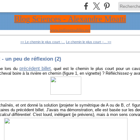
Blog Sciences - Alexandre Moatti
www.indispensables.net
<< Le chemin le plus court -...
Le chemin le plus court –... >>
 - un peu de réflexion (2)
précédent billet
gme lors du
, quel est le chemin le plus court pour un cava
eval boire à la rivière en chemin (figure 1, en vignette) ? Réfléchissez-y avan
haînés, et ont donné la solution (projeter le symétrique de A ou de B,
cf.
figu
aires du précédent billet. J'avais ma démonstration, elle est basée sur les d
calcul différentiel
. C'est lourd, inélégant (je préviens), mais à mon sens conva