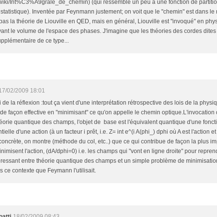
rg/wiki/Int%C3%A9grale_de_chemin) (qui ressemble un peu à une fonction de partition, 
 statistique). Inventée par Feynmann justement; on voit que le "chemin" est dans 
pas la théorie de Liouville en QED, mais en général, Liouville est "invoqué" en phy
ant le volume de l'espace des phases. J'imagine que les théories des cordes dites
pplémentaire de ce type...
17/02/2009 18:01
oi de la réflexion :tout ça vient d'une interprétation rétrospective des lois de la phys
de façon effective en "minimisant" ce qu'on appelle le chemin optique.L'invocatio
héorie quantique des champs, l'objet de base est l'équivalent quantique d'une fonctio
tielle d'une action (à un facteur i prêt, i.e. Z= int e^(i A(phi_) dphi où A est l'action 
oncrète, on montre (méthode du col, etc..) que ce qui contribue de façon la plus i
imisent l'action, (dA/dphi=0) i.e. les champs qui "vont en ligne droite" pour reprendr
éressant entre théorie quantique des champs et un simple problème de minimisation
 ce contexte que Feymann l'utilisait.
atti
18/02/2009 08:43