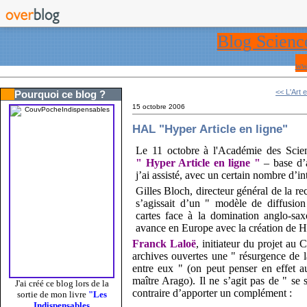
Blog Scienc
ww
<< L'Art e
Pourquoi ce blog ?
15 octobre 2006
HAL "Hyper Article en ligne"
Le 11 octobre à l'Académie des Scie
" Hyper Article en ligne "
– base d’a
j’ai assisté, avec un certain nombre d’in
Gilles Bloch, directeur général de la r
s’agissait d’un " modèle de diffusion
cartes face à la domination anglo-sax
avance en Europe avec la création de 
Franck Laloë
, initiateur du projet au
archives ouvertes une " résurgence de l
entre eux " (on peut penser en effet 
maître Arago). Il ne s’agit pas de " se 
J'ai créé ce blog lors de la
contraire d’apporter un complément :
sortie de mon livre
"Les
Indispensables