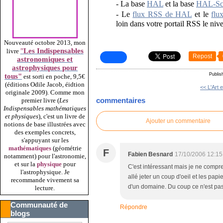
- La base
HAL
et la base
HAL-Sc
- Le
flux RSS de HAL
et le
flu
loin dans votre portail RSS le nivea
Nouveauté octobre 2013, mon
"
Les Indispensables
livre
Repost
astronomiques et
astrophysiques pour
Publis
tous"
est sorti en poche, 9,5€
(éditions Odile Jacob, éidtion
<< L'Art e
originale 2009).
Comme mon
commentaires
premier livre (
Les
Indispensables mathématiques
et physiques
), c'est un livre de
Ajouter un commentaire
notions de base illustrées avec
des exemples concrets,
s'appuyant sur les
mathématiques
(géométrie
F
Fabien Besnard
17/10/2006 12:15
notamment) pour l'astronomie,
et sur la
physique
pour
C'est intéressant mais je ne compren
l'astrophysique. Je
allé jeter un coup d'oeil et les pap
recommande vivement sa
d'un domaine. Du coup ce n'est pas t
lecture.
Communauté de
Répondre
blogs