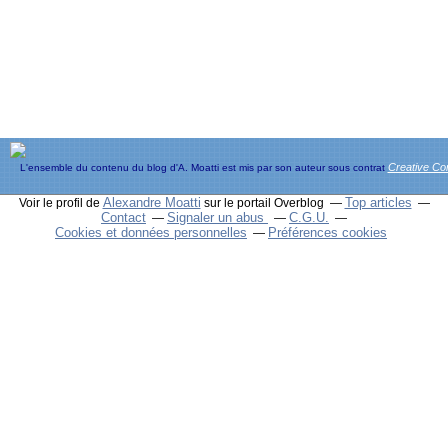
Creative C
L'ensemble du contenu du blog d'A. Moatti est mis par son auteur sous contrat
Alexandre Moatti
Top articles
Voir le profil de
sur le portail Overblog
Contact
Signaler un abus
C.G.U.
Cookies et données personnelles
Préférences cookies