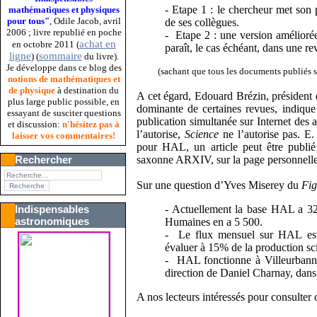
- Etape 1 : le chercheur met son 
mathématiques et physiques
pour tous"
, Odile Jacob, avril
de ses collègues.
2006 ; livre republié en poche
- Etape 2 : une version amélioré
achat en
en octobre 2011 (
paraît, le cas échéant, dans une re
ligne
sommaire
) (
du livre).
Je développe dans ce blog des
(sachant que tous les documents publiés s
notions de mathématiques et
de physique
à destination du
A cet égard, Edouard Brézin, président d
plus large public possible, en
dominante de certaines revues, indique 
essayant de susciter questions
publication simultanée sur Internet des a
et discussion:
n'hésitez pas à
l’autorise,
Science
ne l’autorise pas. E.
laisser vos commentaires!
pour HAL, un article peut être publié
saxonne ARXIV, sur la page personnell
Rechercher
Sur une question d’Yves Miserey du
Fig
- Actuellement la base HAL a 3
Indispensables
astronomiques
Humaines en a 5 500.
- Le flux mensuel sur HAL est
évaluer à 15% de la production sci
- HAL fonctionne à Villeurbann
direction de Daniel Charnay, dans
A nos lecteurs intéressés pour consulter ce