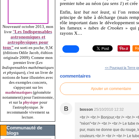
premier tube au néon (
au sens 1
) et cré
Enfin,
last but not least,
si l’on remo
principe de tube à décharge (mais rempl
rôle important dans le développement sc
Nouveauté octobre 2013, mon
les fameux «
tubes de Crookes
» qui p
"
Les Indispensables
livre
rayons X…
astronomiques et
astrophysiques pour
tous"
est sorti en poche, 9,5€
R
(éditions Odile Jacob, éidtion
originale 2009).
Comme mon
premier livre (
Les
Indispensables mathématiques
<< Pourquoi la Terre pe
et physiques
), c'est un livre de
commentaires
notions de base illustrées avec
des exemples concrets,
s'appuyant sur les
Ajouter un commentaire
mathématiques
(géométrie
notamment) pour l'astronomie,
et sur la
physique
pour
l'astrophysique. Je
B
bosson
25/10/2010 12:32
recommande vivement sa
lecture.
<br /> <br /> Bonjour,<br /> <br /> <
"néon"<br /> <br /> <br /> Le tube
Communauté de
pur, mais ne donne que du rouge, 
blogs
couleurs.<br /> <br /> <br /> Le tu