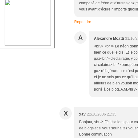
composé de fréon et d'autres gaz,ma
vous avant d'écrire n'importe quoi!!!
Répondre
A
Alexandre Moatti
31/10/
<br /> <br /> Le néon don
bien ce que je dis. Et je 
gaz<br /> d'éclairage, y c
circulaires<br /> europée
gaz réfrigérant - ce n'est
et je ne vois pas ce qu'il a
ailleurs de bien vouloir mo
porté à ce blog. A.M.<br /> 
X
xav
22/10/2006 21:35
Bonjour, <br /> Félicitations pour v
de blogs et si vous souhaitez vous y
Bonne continuation