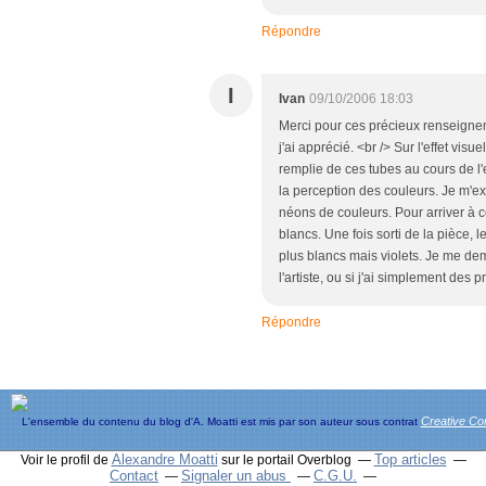
Répondre
I
Ivan
09/10/2006 18:03
Merci pour ces précieux renseigneme
j'ai apprécié. <br /> Sur l'effet visu
remplie de ces tubes au cours de l
la perception des couleurs. Je m'exp
néons de couleurs. Pour arriver à ce
blancs. Une fois sorti de la pièce,
plus blancs mais violets. Je me dem
l'artiste, ou si j'ai simplement des 
Répondre
Creative C
L'ensemble du contenu du blog d'A. Moatti est mis par son auteur sous contrat
Alexandre Moatti
Top articles
Voir le profil de
sur le portail Overblog
Contact
Signaler un abus
C.G.U.