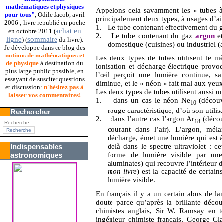
mathématiques et physiques
Appelons cela savamment les « tubes à 
pour tous"
, Odile Jacob, avril
principalement deux types, à usages d’ail
2006 ; livre republié en poche
1.
Le tube contenant effectivement du
achat en
en octobre 2011 (
2.
Le tube contenant du gaz
argon
et
ligne
sommaire
) (
du livre).
domestique (cuisines) ou industriel (
Je développe dans ce blog des
notions de mathématiques et
Les deux types de tubes utilisent le 
de physique
à destination du
ionisation et décharge électrique provoq
plus large public possible, en
l’œil perçoit une lumière continue, s
essayant de susciter questions
diminue, et le « néon » fait mal aux yeux
et discussion:
n'hésitez pas à
Les deux types de tubes utilisent aussi un
laisser vos commentaires!
1.
dans un cas le néon Ne
(découv
10
rouge caractéristique, d’où son utili
Rechercher
2.
dans l’autre cas l’argon Ar
(décou
18
courant dans l’air). L’argon, mé
décharge, émet une lumière qui est à 
delà dans le spectre ultraviolet : c
Indispensables
forme de lumière visible par u
astronomiques
aluminates) qui recouvre l’intérieur 
mon livre
) est la capacité de certain
lumière visible.
En français il y a un certain abus de l
doute parce qu’après la brillante déco
chimistes anglais, Sir W. Ramsay en t
ingénieur chimiste français, George Cl