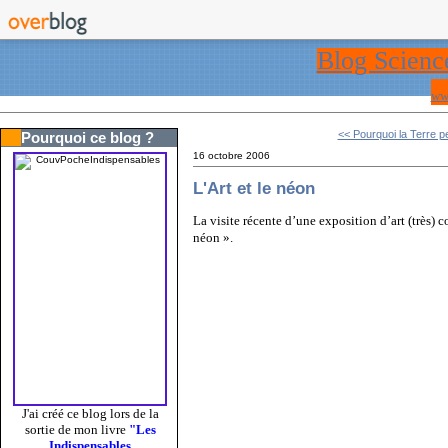
Blog Scienc
ww
<< Pourquoi la Terre pe
Pourquoi ce blog ?
16 octobre 2006
L'Art et le néon
La visite récente d’une exposition d’art (très)
néon ».
J'ai créé ce blog lors de la
sortie de mon livre
"Les
Indispensables