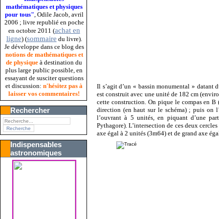
mathématiques et physiques
pour tous"
, Odile Jacob, avril
2006 ; livre republié en poche
achat en
en octobre 2011 (
ligne
sommaire
) (
du livre).
Je développe dans ce blog des
notions de mathématiques et
de physique
à destination du
plus large public possible, en
essayant de susciter questions
et discussion:
n'hésitez pas à
Il s’agit d’un « bassin monumental » datant 
laisser vos commentaires!
est construit avec une unité de 182 cm (envir
cette construction. On pique le compas en B (
Rechercher
direction (en haut sur le schéma) ; puis on 
l’ouvrant à 5 unités, en piquant d’une par
Pythagore). L’intersection de ces deux cercles 
axe égal à 2 unités (3m64) et de grand axe éga
Indispensables
astronomiques