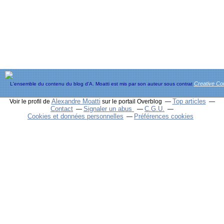
Creative C
L'ensemble du contenu du blog d'A. Moatti est mis par son auteur sous contrat
Alexandre Moatti
Top articles
Voir le profil de
sur le portail Overblog
Contact
Signaler un abus
C.G.U.
Cookies et données personnelles
Préférences cookies