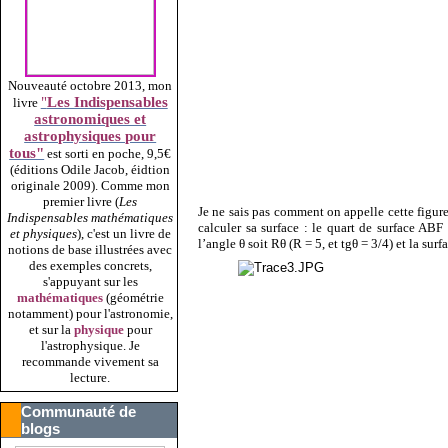
Nouveauté octobre 2013, mon
"
Les Indispensables
livre
astronomiques et
astrophysiques pour
tous"
est sorti en poche, 9,5€
(éditions Odile Jacob, éidtion
originale 2009).
Comme mon
premier livre (
Les
Je ne sais pas comment on appelle cette figur
Indispensables mathématiques
calculer sa surface : le quart de surface ABF 
et physiques
), c'est un livre de
l’angle θ soit Rθ (R = 5, et tgθ = 3/4) et la surf
notions de base illustrées avec
des exemples concrets,
s'appuyant sur les
mathématiques
(géométrie
notamment) pour l'astronomie,
et sur la
physique
pour
l'astrophysique. Je
recommande vivement sa
lecture.
Communauté de
blogs