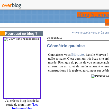
Blog Scienc
ww
<< Hommage à Nokia et à son in
Pourquoi ce blog ?
26 août 2013
Géométrie gauloise
Bibracte
Connaissez-vous
, dans le Morvan ? 
gallo-romane. C’est aussi un très beau site ar
musée. Rien que du point de vue science arché
ai aussi vu un sujet de maths amusant – une
constructions à la régle et au compas sur ce bl
J'ai créé ce blog lors de la
sortie de mon livre
"Les
Indispensables