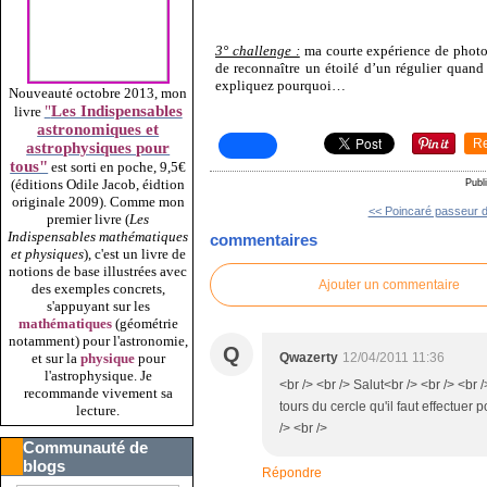
3° challenge :
ma courte expérience de photog
de reconnaître un étoilé d’un régulier quand
expliquez pourquoi…
Nouveauté octobre 2013, mon
"
Les Indispensables
livre
astronomiques et
R
astrophysiques pour
tous"
est sorti en poche, 9,5€
(éditions Odile Jacob, éidtion
Publ
originale 2009).
Comme mon
<< Poincaré passeur 
premier livre (
Les
Indispensables mathématiques
commentaires
et physiques
), c'est un livre de
notions de base illustrées avec
Ajouter un commentaire
des exemples concrets,
s'appuyant sur les
mathématiques
(géométrie
notamment) pour l'astronomie,
Q
Qwazerty
12/04/2011 11:36
et sur la
physique
pour
l'astrophysique. Je
<br /> <br /> Salut<br /> <br /> <br
recommande vivement sa
tours du cercle qu'il faut effectuer 
lecture.
/> <br />
Communauté de
blogs
Répondre