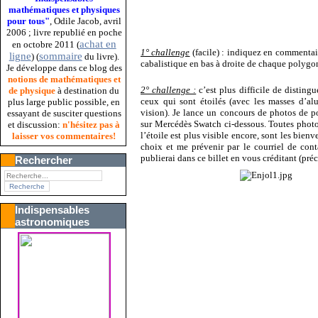
mathématiques et physiques
pour tous"
, Odile Jacob, avril
2006 ; livre republié en poche
achat en
en octobre 2011 (
1° challenge
(facile) : indiquez en commentaire
ligne
sommaire
) (
du livre).
cabalistique en bas à droite de chaque polygo
Je développe dans ce blog des
notions de mathématiques et
2° challenge :
c’est plus difficile de disting
de physique
à destination du
ceux qui sont étoilés (avec les masses d’al
plus large public possible, en
vision). Je lance un concours de photos de p
essayant de susciter questions
sur Mercédès Swatch ci-dessous. Toutes photo
et discussion:
n'hésitez pas à
l’étoile est plus visible encore, sont les bien
laisser vos commentaires!
choix et me prévenir par le courriel de cont
publierai dans ce billet en vous créditant (préc
Rechercher
Indispensables
astronomiques