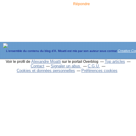
Répondre
Creative C
L'ensemble du contenu du blog d'A. Moatti est mis par son auteur sous contrat
Alexandre Moatti
Top articles
Voir le profil de
sur le portail Overblog
Contact
Signaler un abus
C.G.U.
Cookies et données personnelles
Préférences cookies