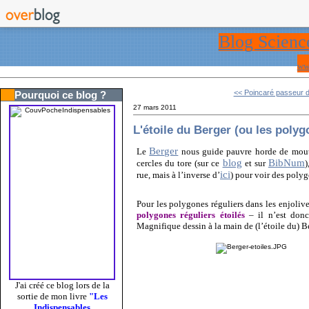
Blog Scienc
ww
<< Poincaré passeur 
Pourquoi ce blog ?
27 mars 2011
L'étoile du Berger (ou les polyg
Berger
Le
nous guide pauvre horde de mouto
blog
BibNum
cercles du tore (sur ce
et sur
)
ici
rue, mais à l’inverse d’
) pour voir des poly
Pour les polygones réguliers dans les enjoliv
polygones réguliers étoilés
– il n’est donc
Magnifique dessin à la main de (l’étoile du) B
J'ai créé ce blog lors de la
sortie de mon livre
"Les
Indispensables