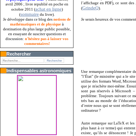
l’affichage en PDF), ce sont des
avril 2006 ; livre republié en poche en
GrindeQ
(
).
achat en ligne
octobre 2011 (
)
sommaire
(
du livre).
Je serais heureux de vos commenta
Je développe dans ce blog des
notions de
mathématiques et de physique
à
destination du plus large public possible,
en essayant de susciter questions et
discussion:
n'hésitez pas à laisser vos
commentaires!
Rechercher
Indispensables astronomiques
Une remarque complémentaire de l
"l’État" (le ministère qui a le s
utilise des formats Word, Microsof
que je m'achète moi-même.
Ensui
sont pas réservés à Microsoft –
problème. Toujours suivant ce mêm
très bas au monde de l’éducatio
d’entre nous qui se sont réellemen
ordinateur ?
Autre remarque sur LaTeX et les 
plus haut à ce terme) qui entren
existe, qu’ils se dénoncent ! Je