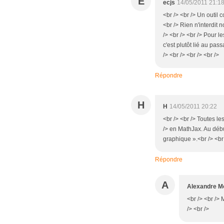
E
ecjs
14/05/2011 21:1
<br /> <br /> Un outil 
<br /> Rien n'interdit n
/> <br /> <br /> Pour le
c'est plutôt lié au pas
/> <br /> <br /> <br />
Répondre
H
H
14/05/2011 20:22
<br /> <br /> Toutes l
/> en MathJax. Au débu
graphique ».<br /> <br 
Répondre
A
Alexandre Mo
<br /> <br />
/> <br />