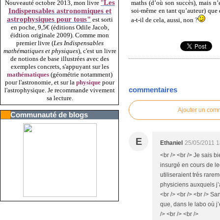
"
Les
maths (d’où son succès), mais n’e
Nouveauté octobre 2013, mon livre
soi-même en tant qu’auteur) que
Indispensables astronomiques et
astrophysiques pour tous"
est sorti
a-t-il de cela, aussi, non ?
en poche, 9,5€ (éditions Odile Jacob,
éidtion originale 2009).
Comme mon
premier livre (
Les Indispensables
mathématiques et physiques
), c'est un livre
de notions de base illustrées avec des
exemples concrets, s'appuyant sur les
mathématiques
(géométrie notamment)
pour l'astronomie, et sur la
physique
pour
commentaires
l'astrophysique. Je recommande vivement
sa lecture.
Ajouter un com
Communauté de blogs
E
Ethaniel
25/05/2011 1
<br /> <br /> Je sais b
insurgé en cours de lec
utiliseraient très rare
physiciens auxquels j’a
<br /> <br /> <br /> S
que, dans le labo où j’é
/> <br /> <br />