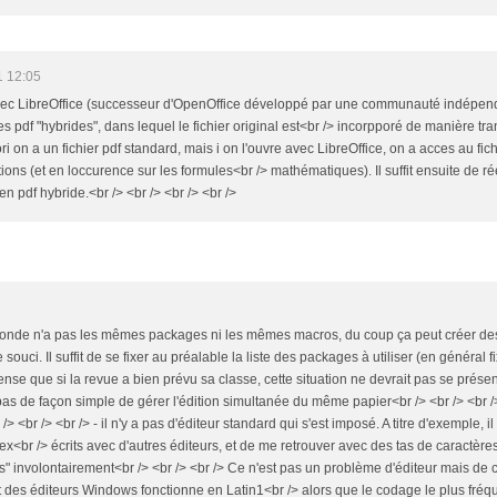
1 12:05
 avec LibreOffice (successeur d'OpenOffice développé par une communauté indépenda
s pdf "hybrides", dans lequel le fichier original est<br /> incorpporé de manière tr
ori on a un fichier pdf standard, mais i on l'ouvre avec LibreOffice, on a acces au fic
ions (et en loccurence sur les formules<br /> mathématiques). Il suffit ensuite de rée
en pdf hybride.<br /> <br /> <br /> <br />
le monde n'a pas les mêmes packages ni les mêmes macros, du coup ça peut créer de
 souci. Il suffit de se fixer au préalable la liste des packages à utiliser (en général fi
se que si la revue a bien prévu sa classe, cette situation ne devrait pas se présenter
pas de façon simple de gérer l'édition simultanée du même papier<br /> <br /> <br /
 <br /> <br /> - il n'y a pas d'éditeur standard qui s'est imposé. A titre d'exemple, il
x<br /> écrits avec d'autres éditeurs, et de me retrouver avec des tas de caractères i
és" involontairement<br /> <br /> <br /> Ce n'est pas un problème d'éditeur mais 
art des éditeurs Windows fonctionne en Latin1<br /> alors que le codage le plus fréq