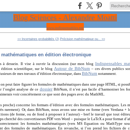
Blog Sciences - Alexandre Moatti
www.indispensables.net
<< Incertaines probabilités (2)
Précision mathématique ou... >>
 mathématiques en édition électronique
Indispensables ma
is à dessein. Il vise à ouvrir la discussion (sur mon blog
Autour de BibNum
 édition scientifique, sur le blog
– ces divers publics son
BibNum
lusieurs de mes travaux d’édition électronique, dans
notamment.
nt on peut faire figurer les formules de mathématiques dans une page HTML, si poss
dossier
r l’onglet analyse de ce
BibNum, il n’est pas facile d’harmoniser les for
aimerais voir concrètement ce que sont des pages avec du MathML.
us proche) concerne les formats d’édition avec des formules mathématiques. Les 
 très rarement). Or, dans BibNum, nous avons une mise en forme (vers Verdana + 
ections (de forme, ou de fond à proposer à l’auteur) – bref le travail que tout édite
mps cherché des convertisseurs PDF vers Word – puisque le LaTeX a pour format d’af
e correctement les formules mathématiques (vers MS Equation ou MathType so
ent des formules de mathématiques. En revanche, si l’on prend les fichiers de