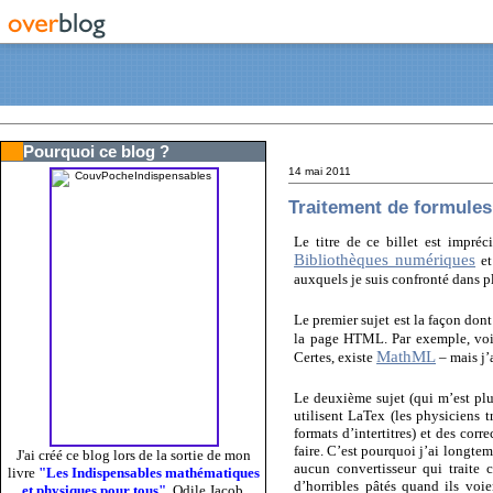
Pourquoi ce blog ?
14 mai 2011
Traitement de formules
Le titre de ce billet est impréc
Bibliothèques numériques
et
auxquels je suis confronté dans p
Le premier sujet est la façon do
la page HTML. Par exemple, voi
MathML
Certes, existe
– mais j’
Le deuxième sujet (qui m’est pl
utilisent LaTex (les physiciens
formats d’intertitres) et des corr
faire. C’est pourquoi j’ai longte
J'ai créé ce blog lors de la sortie de mon
aucun convertisseur qui trait
livre
"Les Indispensables mathématiques
d’horribles pâtés quand ils voi
et physiques pour tous"
, Odile Jacob,