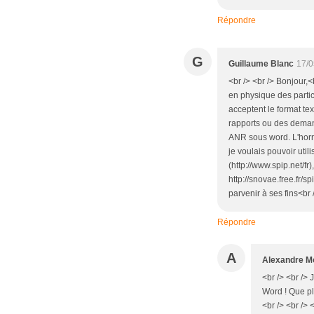
Répondre
G
Guillaume Blanc
17/0
<br /> <br /> Bonjour,<
en physique des partic
acceptent le format tex
rapports ou des deman
ANR sous word. L'horre
je voulais pouvoir uti
(http://www.spip.net/fr
http://snovae.free.fr/s
parvenir à ses fins<br 
Répondre
A
Alexandre Mo
<br /> <br /> 
Word ! Que pl
<br /> <br /> <