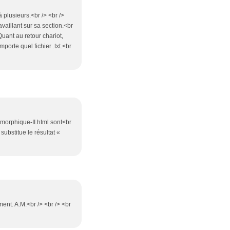
à plusieurs.<br /> <br />
ravaillant sur sa section.<br
. Quant au retour chariot,
porte quel fichier .txt.<br
amorphique-II.html sont<br
ubstitue le résultat «
ent. A.M.<br /> <br /> <br