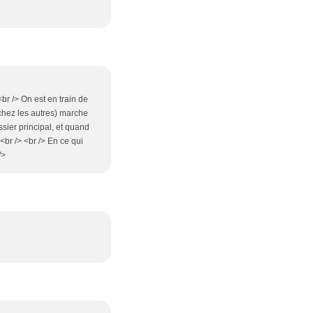
br /> On est en train de
chez les autres) marche
sier principal, et quand
<br /> <br /> En ce qui
/>