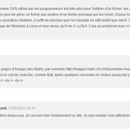
8
comme SVN utilisé par les programmeurs est très utile pour l'édition d'un fichier .tex 
on plus de gérer un fichier par section et un fichier principal qui les inclut, chacun t
s caractères illisibles, il suffit de préciser que l'on travaille en utf8 plutôt que latin9
sage de Windows à Linux et vice versa, qu'à<br /> LaTeX. Cela se produirait avec n'im
es pages d’Images des Maths, par exemple http://images.math.cnrs.fr/Geometrie-An
t on voit du code tex, comme $x$, après quelques secondes le moteur javascript y s
/> <br /> <br />
atti
17/05/2011 09:24
 Merci beaucoup. Je connais bien évidemment ce site. Je vais rearder cela attentivem