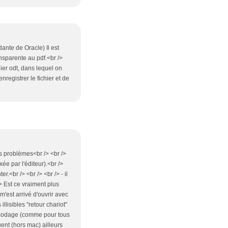
nte de Oracle) Il est
ansparente au pdf.<br />
hier odt, dans lequel on
nregistrer le fichier et de
s problèmes<br /> <br />
xée par l'éditeur).<br />
.<br /> <br /> <br /> - il
> Est ce vraiment plus
 m'est arrivé d'ouvrir avec
llisibles "retour chariot"
de codage (comme pour tous
uent (hors mac) ailleurs