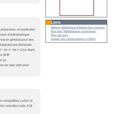
Liens
BibNum bibliothèque d'histoire des sciences
 physiciens, en particulier
Mon blog "Bibliothèques numériques"
revues d'astrophysique
Mon parcours
Images des mathématiques (CNRS)
 c'est en général pour des
 rédigeant une demande
 <br /> <br /> Ceci étant,
us SPIP
e ça :
aire de sites web pour
e en compétition LaTeX et
en volontiers acte. A.M.