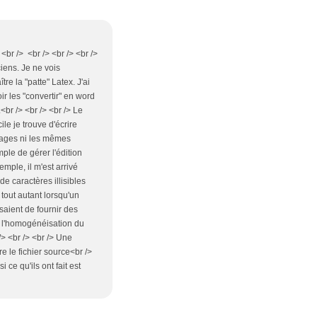
<br /> <br /> <br /> <br />
ciens. Je ne vois
tre la "patte" Latex. J'ai
r les "convertir" en word
<br /> <br /> <br /> Le
le je trouve d'écrire
ckages ni les mêmes
ple de gérer l'édition
emple, il m'est arrivé
de caractères illisibles
 tout autant lorsqu'un
saient de fournir des
e l'homogénéisation du
> <br /> <br /> Une
re le fichier source<br />
ce qu'ils ont fait est