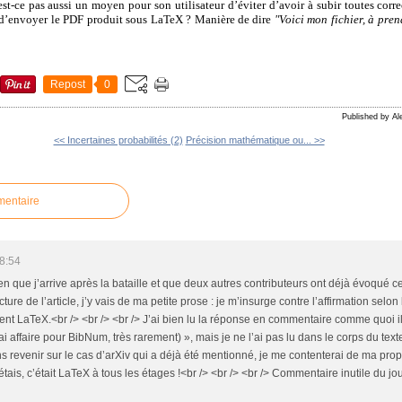
st-ce pas aussi un moyen pour son utilisateur d’éviter d’avoir à subir toutes corr
 d’envoyer le PDF produit sous LaTeX ? Manière de dire
"Voici mon fichier, à pren
Repost
0
Published by Al
<< Incertaines probabilités (2)
Précision mathématique ou... >>
mentaire
8:54
ien que j’arrive après la bataille et que deux autres contributeurs ont déjà évoqué c
ture de l’article, j’y vais de ma petite prose : je m’insurge contre l’affirmation selon
ment LaTeX.<br /> <br /> <br /> J’ai bien lu la réponse en commentaire comme quoi il fa
i affaire pour BibNum, très rarement) », mais je ne l’ai pas lu dans le corps du texte
ans revenir sur le cas d’arXiv qui a déjà été mentionné, je me contenterai de ma pro
tais, c’était LaTeX à tous les étages !<br /> <br /> <br /> Commentaire inutile du jour :