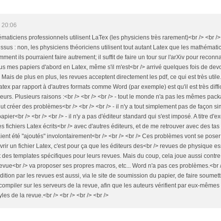
 20:06
maticiens professionnels utilisent LaTex (les physiciens très rarement)<br /> <br /> 
ssus : non, les physiciens théoriciens utilisent tout autant Latex que les mathémati
ment ils pourraient faire autrement; il suffit de faire un tour sur l'arXiv pour reconnaî
us mes papiers d'abord en Latex, même s'il m'est<br /> arrivé quelques fois de devoi
ais de plus en plus, les revues acceptent directement les pdf, ce qui est très utile.
ex par rapport à d'autres formats comme Word (par exemple) est qu'il est très diffici
ieurs. Plusieurs raisons :<br /> <br /> <br /> - tout le monde n'a pas les mêmes pa
t créer des problèmes<br /> <br /> <br /> - il n'y a tout simplement pas de façon sim
er<br /> <br /> <br /> - il n'y a pas d'éditeur standard qui s'est imposé. A titre d'ex
 fichiers Latex écrits<br /> avec d'autres éditeurs, et de me retrouver avec des tas 
aient été "ajoutés" involontairement<br /> <br /> <br /> Ces problèmes vont se poser
vrir un fichier Latex, c'est pour ça que les éditeurs des<br /> revues de physique es
 des templates spécifiques pour leurs revues. Mais du coup, cela joue aussi contr
evue<br /> va proposer ses propres macros, etc... Word n'a pas ces problèmes.<br /
dition par les revues est aussi, via le site de soumission du papier, de faire soumett
ompiler sur les serveurs de la revue, afin que les auteurs vérifient par eux-mêmes si 
les de la revue.<br /> <br /> <br /> <br />