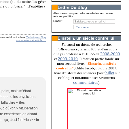
ections (ou du moins les gérer
dre ou à laisser"
...Peut-être y
Lettre Du Blog
Abonnez-vous pour être averti des nouveaux
articles publiés.
Email
Einstein, un siècle contre lui
exandre Moatti
-
dans
Techniques Blog
commenter cet article
…
J'ai aussi un thème de recherche,
l
'alterscience
, faisant l'objet d'un cours
2008-2009
que j'ai professé à l'EHESS en
2009-2010
et
. Il était en partie fondé sur
mon second livre,
"Einstein, un siècle
contre lui"
, Odile Jacob, octobre 2007,
billet
livre d'histoire des sciences (voir
sur
ce blog, et notamment ses savoureux
commentaires
)
.
e point, mais m’étant
 laquelle les physiciens
llait lire « (les
, d’où<br /> vitupération .
pre expérience en disant
 ça, c’est fait !<br /> <br