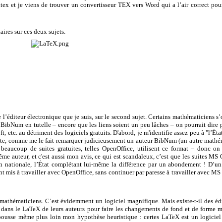
 .tex et je viens de trouver un convertisseur TEX vers Word qui a l’air correct po
ires sur ces deux sujets.
’éditeur électronique que je suis, sur le second sujet. Certains mathématiciens s
ite BibNum en tutelle – encore que les liens soient un peu lâches – on pourrait dire 
t, etc. au détriment des logiciels gratuits. D'abord, je m'identifie assez peu à
"l’Éta
te, comme me le fait remarquer judicieusement un auteur BibNum (un autre mathém
 beaucoup de suites gratuites, telles OpenOffice, utilisent ce format – donc
e auteur, et c'est aussi mon avis, ce qui est scandaleux, c’est que les suites MS 
n nationale, l’État complétant lui-même la différence par un abondement ! D’un 
t mis à travailler avec OpenOffice, sans continuer par paresse à travailler avec MS 
mathématiciens. C’est évidemment un logiciel magnifique. Mais existe-t-il des é
t dans le LaTeX de leurs auteurs pour faire les changements de fond et de forme m
 pousse même plus loin mon hypothèse heuristique : certes LaTeX est un logiciel 