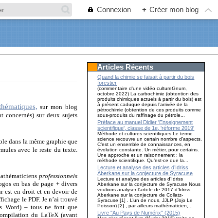
Connexion
+
Créer mon blog
Articles Récents
Quand la chimie se faisait à partir du bois
forestier
(commentaire d'une vidéo cultureGnum,
octobre 2022) La carbochimie (obtention des
produits chimiques actuels à partir du bois) est
à présent caduque depuis l’arrivée de la
thématiques,
sur mon blog
pétrochimie (obtention de ces produits comme
t concernés) sur deux sujets
sous-produits du raffinage du pétrole...
Préface au manuel Didier 'Enseignement
scientifique', classe de 1e, 'réforme 2019'
Méthode et cultures scientifiques Le terme
science recouvre un certain nombre d’aspects.
ible dans la même graphie que
C’est un ensemble de connaissances, en
mules avec le reste du texte.
évolution constante. Un métier, pour certains.
Une approche et un raisonnement : la
méthode scientifique. Qu’est-ce que la...
Lecture et analyse des articles d’Idriss
Aberkane sur la conjecture de Syracuse
mathématiciens
professionnels
Lecture et analyse des articles d’Idriss
logos en bas de page + divers
Aberkane sur la conjecture de Syracuse Nous
voulions analyser l’article de 2017 d’Idriss
ur est en droit et en devoir de
Aberkane sur la conjecture de Collatz-
fichage le PDF. Je n’ai trouvé
Syracuse [1] . L’un de nous, JJLP (Jojo Le
Poisson) [2] , par ailleurs mathématicien,...
us Word) – tous ne font que
Livre "Au Pays de Numérix" (2015)
 compilation du LaTeX (avant