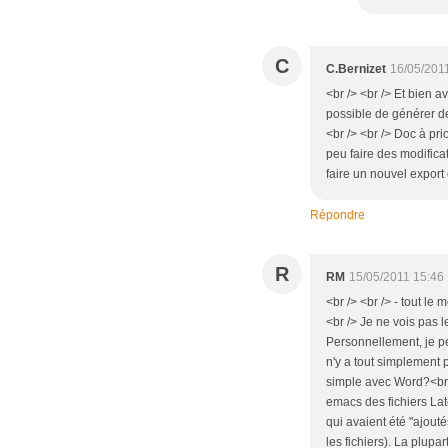
C
C.Bernizet
16/05/201
<br /> <br /> Et bien
possible de générer de
<br /> <br /> Doc à pri
peu faire des modificat
faire un nouvel export 
Répondre
R
RM
15/05/2011 15:46
<br /> <br /> - tout 
<br /> Je ne vois pas le
Personnellement, je pen
n'y a tout simplement 
simple avec Word?<br />
emacs des fichiers Late
qui avaient été "ajout
les fichiers). La plup