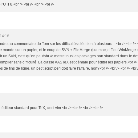
l'UTF8.<br /> <br /> <br /> <br />
 14:18
ondre au commentaire de Tom sur les difficultés d'édition à plusieurs…<br /> <br /> <
de monde sur un papier, et le coup de SVN + FileMerge (sur mac, diff ou WinMerge 
ir un SVN, c'est qu'on peut<br /> mettre tous les packages non standard dans le dos
mpiler sans difficulté. La classe AASTeX est géniale pour éditer les papiers.<br /> 
e fins de ligne, un petit script perl doit faire l'affaire, non?<br /> <br /> <br /> <br 
un éditeur standard pour TeX, c'est vim <br /> <br /> <br /> <br />