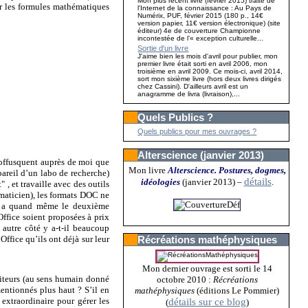
Mon plus récent livre (février 2015) traite de
ur les formules mathématiques
l'Internet de la connaissance : Au Pays de
Numérix, PUF, février 2015 (180 p., 14€
version papier, 11€ version électronique) (site
éditeur) 4e de couverture Championne
incontestée de l’« exception culturelle...
Sortie d'un livre
J'aime bien les mois d'avril pour publier, mon
premier livre était sorti en avril 2006, mon
troisième en avril 2009. Ce mois-ci, avril 2014,
sort mon sixième livre (hors deux livres dirigés
chez Cassini). D'ailleurs avril est un
anagramme de livra (livraison),...
Quels Publics ?
Quels publics pour mes ouvrages ?
Alterscience (janvier 2013)
’offusquent auprès de moi que
Mon livre
Alterscience. Postures, dogmes,
pareil d’un labo de recherche)
détails
idéologies
(janvier 2013)
–
.
t" , et travaille avec des outils
aticien), les formats DOC ne
 on a quand même le deuxième
Office soient proposées à prix
autre côté y a-t-il beaucoup
Office qu’ils ont déjà sur leur
Récréations mathéphysiques
Mon dernier ouvrage est sorti le 14
diteurs (au sens humain donné
octobre 2010 :
Récréations
entionnés plus haut ? S’il en
mathéphysiques
(éditions Le Pommier)
extraordinaire pour gérer les
détails sur ce blog
(
)