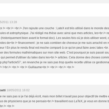
5/2011 13:28
br /> <br /> <br /> J'en rajoute une couche : LateX est très utilisé dans le monde des
ules et astrophysique. J'ai rédigé ma thèse avec ainsi que mes articles, les<br /> 
 (historiquement bien avant le format doc). Les seules fois où je dois utiliser word,
des de<br /> financement : je ne sais combien de cheveux je me suis arraché en
ur ! En plus le rendu final est moche comparé à ce qu'on peut faire avec latex.<br />
liser des formules mathématiques sur mon site web. C'est pourquoi je suis passé so
), qui permet d'utiliser du latex dans les<br /> articles. Cela donne des choses comm
pip.php?article57 ; en revanche je ne sais pas trop quelle recette utilise ce gestionn
/> !<br /> <br /> <br /> Guillaume<br /> <br /> <br /> <br />
atti
18/05/2011 16:02
Je ne sais pas si je l'ai déjà écrit, mais mon billet n'avait pas pour objectif de mettr
us de physiciens que je ne pensais<br /> travaillent ous LaTeX, je vous en donne bi
br /> <br />