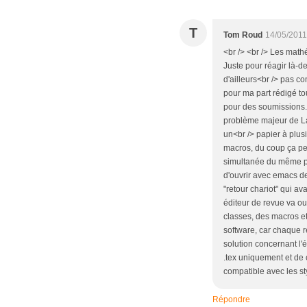
T
Tom Roud
14/05/2011
<br /> <br /> Les mathé
Juste pour réagir là-de
d'ailleurs<br /> pas com
pour ma part rédigé to
pour des soumissions. M
problème majeur de Lat
un<br /> papier à plus
macros, du coup ça peu
simultanée du même papi
d'ouvrir avec emacs des
"retour chariot" qui av
éditeur de revue va ou
classes, des macros et
software, car chaque r
solution concernant l'é
.tex uniquement et de c
compatible avec les sty
Répondre