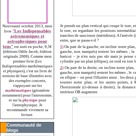
Je prends un plan vertical qui coupe le tore, e
Nouveauté octobre 2013, mon
le tore, en regardant les positions intermédia
"
Les Indispensables
livre
tranches de saucisson (méridiens). A l'arrivée (
astronomiques et
entre, que se passe-t-il ?
astrophysiques pour
tous"
1)
On part de la gauche, on incline notre plan,
est sorti en poche, 9,5€
gauche, non marqués) restent les mêmes ; la 
(éditions Odile Jacob, éidtion
haricot – je n'en suis pas sûr mais je pense
originale 2009).
Comme mon
cylindre par un plan (ellipse), on tord en tore l
premier livre (
Les
Indispensables mathématiques
2)
On part de la droite, on incline notre plan,
et physiques
), c'est un livre de
gauche, non marqués) restent les mêmes ; le cerc
notions de base illustrées avec
en ellipse – on peut l'illustrer ainsi : les deu
des exemples concrets,
tourner notre plan, et les autres points, à
s'appuyant sur les
l'horizontale (ci-dessus à droite); la dista
mathématiques
(géométrie
intérieur OB augmente.
notamment) pour l'astronomie,
et sur la
physique
pour
l'astrophysique. Je
recommande vivement sa
lecture.
Communauté de
blogs