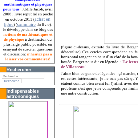
mathématiques et physiques
pour tous"
, Odile Jacob, avril
2006 ; livre republié en poche
achat en
en octobre 2011 (
ligne
sommaire
) (
du livre).
Je développe dans ce blog des
notions de mathématiques et
de physique
à destination du
plus large public possible, en
(figure ci-dessus, extraite du livre de Berge
essayant de susciter questions
désacralise) Ces cercles correspondant en f
et discussion:
n'hésitez pas à
horizontal tangent en haut d'un côté de la bouée
laisser vos commentaires!
bouée. Berger nous dit en légende : "
Le lecte
de Villarceau"
Rechercher
J'aime bien ce genre de légendes : çà marche, 
est certes intéressante; je ne suis pas sûr qu'
étaient connus bien avant lui !) ainsi, avec de
problème c'est que je ne comprends pas l'anima
Indispensables
une autre construction.
astronomiques