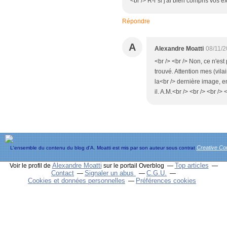
<br /> R-r si j'ai bien compris vos ex
Répondre
A
Alexandre Moatti
08/11/2
<br /> <br /> Non, ce n'est
trouvé. Attention mes (vila
la<br /> dernière image, en
il. A.M.<br /> <br /> <br /> 
Creative C
L'ensemble du contenu du blog d'A. Moatti est mis par son auteur sous contrat
Alexandre Moatti
Top articles
Voir le profil de
sur le portail Overblog
Contact
Signaler un abus
C.G.U.
Cookies et données personnelles
Préférences cookies