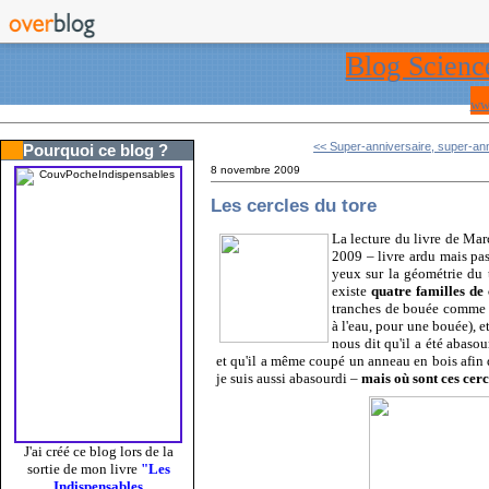
Blog Scienc
ww
<< Super-anniversaire, super-ann
Pourquoi ce blog ?
8 novembre 2009
Les cercles du tore
La lecture du livre de Mar
2009 – livre ardu mais pass
yeux sur la géométrie du 
existe
quatre familles de 
tranches de bouée comme 
à l'eau, pour une bouée), e
nous dit qu'il a été abasou
et qu'il a même coupé un anneau en bois afin
je suis aussi abasourdi –
mais où sont ces cerc
J'ai créé ce blog lors de la
sortie de mon livre
"Les
Indispensables