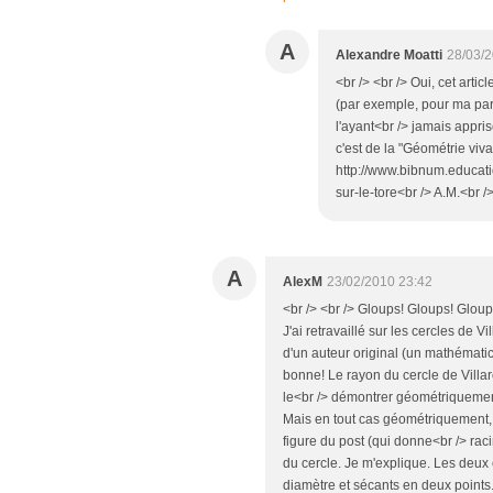
A
Alexandre Moatti
28/03/2
<br /> <br /> Oui, cet artic
(par exemple, pour ma par
l'ayant<br /> jamais appris
c'est de la "Géométrie viva
http://www.bibnum.educat
sur-le-tore<br /> A.M.<br />
A
AlexM
23/02/2010 23:42
<br /> <br /> Gloups! Gloups! Gloups
J'ai retravaillé sur les cercles de V
d'un auteur original (un mathématici
bonne! Le rayon du cercle de Villa
le<br /> démontrer géométriquement
Mais en tout cas géométriquement,
figure du post (qui donne<br /> rac
du cercle. Je m'explique. Les deux
diamètre et sécants en deux points.