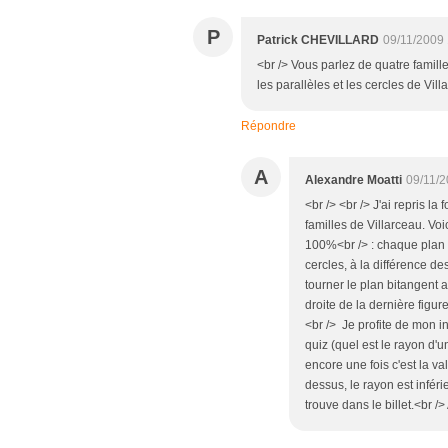
P
Patrick CHEVILLARD
09/11/2009
<br /> Vous parlez de quatre famille
les parallèles et les cercles de Vill
Répondre
A
Alexandre Moatti
09/11/2
<br /> <br /> J'ai repris l
familles de Villarceau. Voic
100%<br /> : chaque plan b
cercles, à la différence d
tourner le plan bitangent a
droite de la dernière figur
<br /> Je profite de mon 
quiz (quel est le rayon d'u
encore une fois c'est la va
dessus, le rayon est inféri
trouve dans le billet.<br />